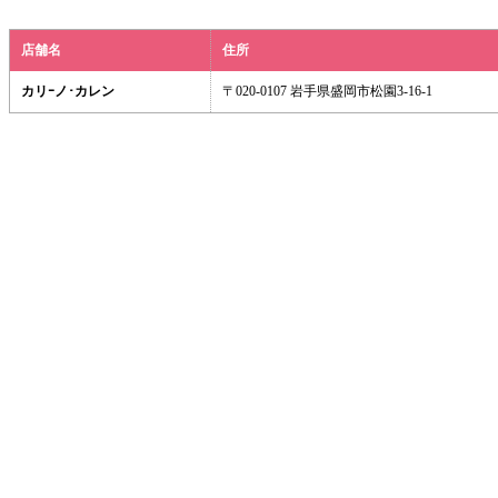
店舗名
住所
カリｰノ･カレン
〒020-0107 岩手県盛岡市松園3-16-1