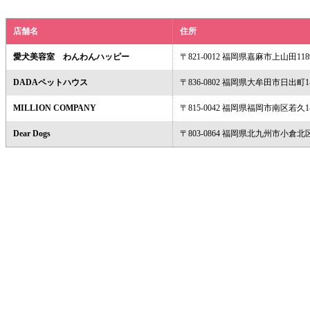
店舗名
住所
愛犬美容室 わんわんハッピー
〒821-0012 福岡県嘉麻市上山田1189
DADAペットハウス
〒836-0802 福岡県大牟田市日出町1-
MILLION COMPANY
〒815-0042 福岡県福岡市南区若久1-
Dear Dogs
〒803-0864 福岡県北九州市小倉北区