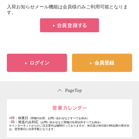
入荷お知らせメール機能は会員様のみご利用可能となりま
す。
ログイン
会員登録
PageTop
営業日のご案内
■
印：休業日
（荷物の出荷、お問い合わせなどすべてお休み）
■
印：発送のみ対応
（お問い合わせなど荷物の出荷以外すべてお休み）
※インターネットからのご注文受付は随時行っておりますが、休日及び休日前14時以降の受付分
は、翌営業日に出荷手配となります。