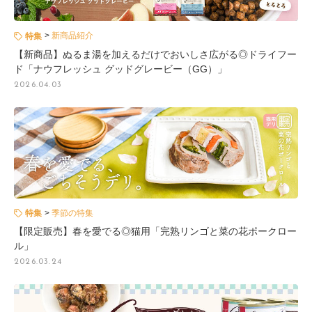
新商品紹介
特集
【新商品】ぬるま湯を加えるだけでおいしさ広がる◎ドライフー
ド「ナウフレッシュ グッドグレービー（GG）」
2026.04.03
季節の特集
特集
【限定販売】春を愛でる◎猫用「完熟リンゴと菜の花ポークロー
ル」
2026.03.24