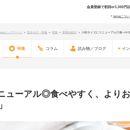
会員登録で初回or3,30
tamaにつ
tamaトップページ
＞
読みもの・特集
＞
特集
＞
新商品紹介
＞
小粒サイズにリニューアル◎食べやすく
特集
コラム
読み物／ブログ
イン
ニューアル◎食べやすく、よりおい
」