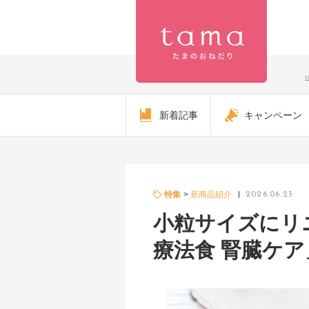
【公式】プ
新着記事
キャンペーン
レミアムキ
ャットフー
ド専門店
特集
新商品紹介
2026.06.23
小粒サイズにリ
「たまのお
療法食 腎臓ケア
ねだり
（tama）」