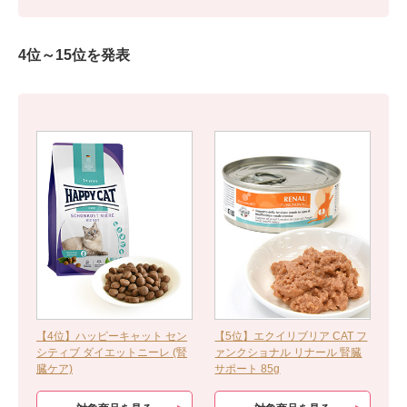
4位～15位を発表
【4位】ハッピーキャット セン
【5位】エクイリブリア CAT フ
シティブ ダイエットニーレ (腎
ァンクショナル リナール 腎臓
臓ケア)
サポート 85g