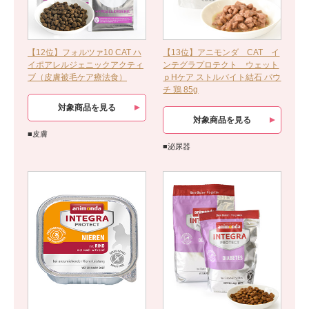
【12位】フォルツァ10 CAT ハ
【13位】アニモンダ CAT イ
イポアレルジェニックアクティ
ンテグラプロテクト ウェット
ブ（皮膚被毛ケア療法食）
ｐHケア ストルバイト結石 パウ
チ 鶏 85g
対象商品を見る
対象商品を見る
■皮膚
■泌尿器