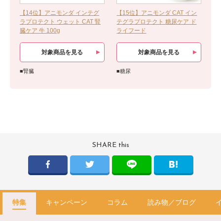
【14位】アニモンダ インテグ
【15位】アニモンダ CAT イン
ラプロテクト ウェット CAT 腎
テグラプロテクト 糖尿ケア ド
臓ケア 牛 100g
ライフード
対象商品を見る
対象商品を見る
■腎臓
■糖尿
SHARE this
特集
キャンペーン
コラム
読み物／ブログ