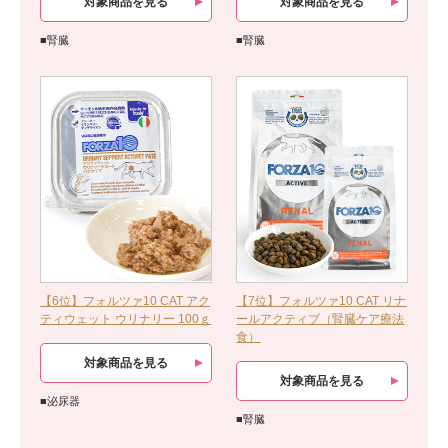
対象商品を見る
対象商品を見る
■腎臓
■腎臓
【6位】フォルツァ10 CAT アク
【7位】フォルツァ10 CAT リナ
ティウェット ウリナリー 100ｇ
ールアクティブ（腎臓ケア療法
食）
対象商品を見る
対象商品を見る
■泌尿器
■腎臓