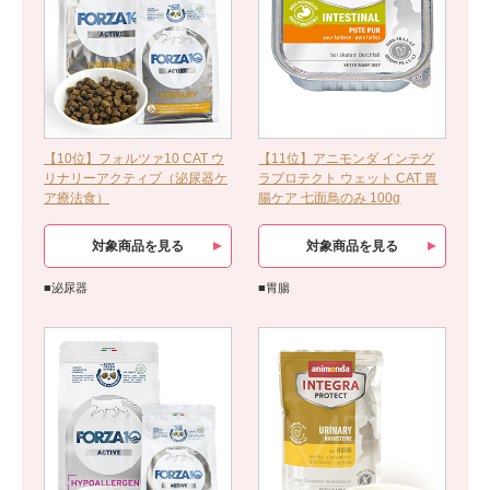
【10位】フォルツァ10 CAT ウ
【11位】アニモンダ インテグ
リナリーアクティブ（泌尿器ケ
ラプロテクト ウェット CAT 胃
ア療法食）
腸ケア 七面鳥のみ 100g
対象商品を見る
対象商品を見る
■泌尿器
■胃腸