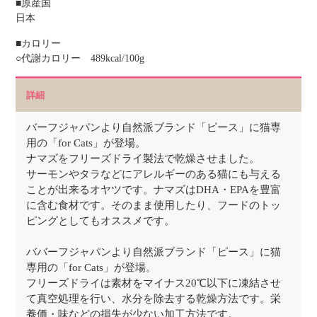
■原産国
日本
■カロリー
○代謝カロリー 489kcal/100g
詳細
バーフジャパンより自然派ブランド「ピース」に猫専
用の「for Cats」が登場。
ナマズをフリーズドライ製法で乾燥させました。
サーモンやタラなどにアレルギーのある猫にも与える
ことが出来るオヤツです。ナマズはDHA・EPAを豊富
に含む食材です。そのまま使用したり、フードのトッ
ピングとしてもオススメです。
ババーフジャパンより自然派ブランド「ピース」に猫
専用の「for Cats」が登場。
フリーズドライは素材をマイナス20℃以下に凍結させ
て真空処理を行い、水分を除去する乾燥方法です。栄
養価・味などの損失が少ない加工方法です。