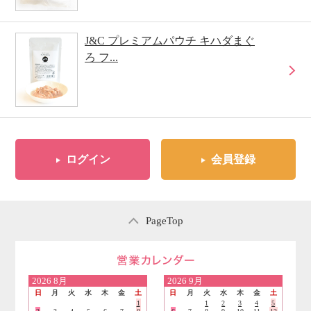
J&C プレミアムパウチ キハダまぐ
ろ フ...
ログイン
会員登録
PageTop
営業日のご案内
2026
8月
2026
9月
日
月
火
水
木
金
土
日
月
火
水
木
金
土
1
1
2
3
4
5