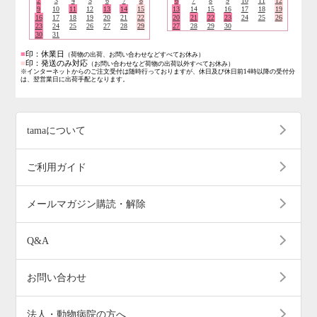
2
3
4
5
6
7
8
6
7
8
9
10
11
12
9
10
11
12
13
14
15
13
14
15
16
17
18
19
16
17
18
19
20
21
22
20
21
22
23
24
25
26
23
24
25
26
27
28
29
27
28
29
30
30
31
■
印：休業日
（荷物の出荷、お問い合わせなどすべてお休み）
■
印：発送のみ対応
（お問い合わせなど荷物の出荷以外すべてお休み）
※インターネットからのご注文受付は随時行っておりますが、休日及び休日前14時以降の受付分
は、翌営業日に出荷手配となります。
tamaについて
ご利用ガイド
メールマガジン購読・解除
Q&A
お問い合わせ
法人・動物病院の方へ