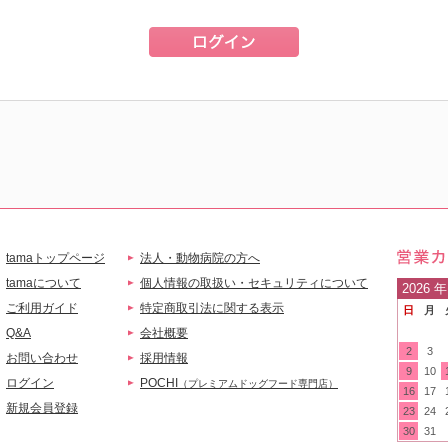
tamaトップページ
法人・動物病院の方へ
営業
tamaについて
個人情報の取扱い・セキュリティについて
2026
年
ご利用ガイド
特定商取引法に関する表示
日
月
ご案
Q&A
会社概要
2
3
お問い合わせ
採用情報
9
10
ログイン
POCHI
（プレミアムドッグフード専門店）
16
17
新規会員登録
23
24
30
31