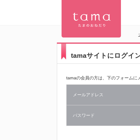
【公式】プ
tamaサイトにログイ
レミアムキ
ャットフー
tamaの会員の方は、下のフォーム
ド専門店
メールアドレス
「たまのお
パスワード
ねだり
（tama）」