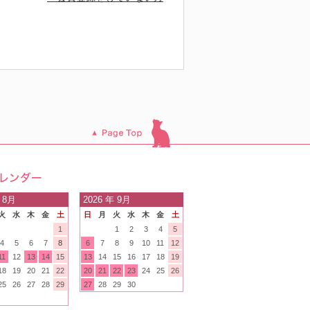
このページのトッ
プへ
日の
 8月
2026
年 9月
火
水
木
金
土
日
月
火
水
木
金
土
内
1
1
2
3
4
5
4
5
6
7
8
6
7
8
9
10
11
12
11
12
13
14
15
13
14
15
16
17
18
19
18
19
20
21
22
20
21
22
23
24
25
26
25
26
27
28
29
27
28
29
30