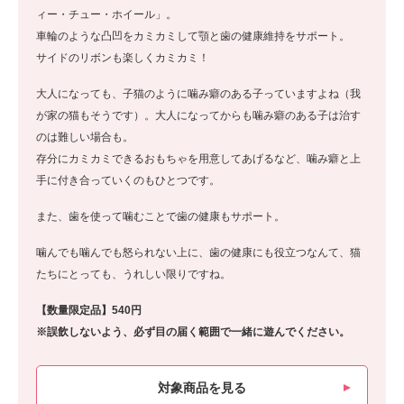
ィー・チュー・ホイール」。
車輪のような凸凹をカミカミして顎と歯の健康維持をサポート。
サイドのリボンも楽しくカミカミ！
大人になっても、子猫のように噛み癖のある子っていますよね（我
が家の猫もそうです）。大人になってからも噛み癖のある子は治す
のは難しい場合も。
存分にカミカミできるおもちゃを用意してあげるなど、噛み癖と上
手に付き合っていくのもひとつです。
また、歯を使って噛むことで歯の健康もサポート。
噛んでも噛んでも怒られない上に、歯の健康にも役立つなんて、猫
たちにとっても、うれしい限りですね。
【数量限定品】540円
※誤飲しないよう、必ず目の届く範囲で一緒に遊んでください。
対象商品を見る