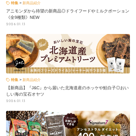
特集
新商品紹介
アニモンダから待望の新商品◎ドライフードやミルクポーション
《全9種類》NEW
2026.01.13
特集
新商品紹介
【新商品】『J&C』から届いた北海道産のホッケや鮭白子◎おい
しい海の宝石オヤツ
2026.01.13