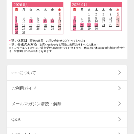
営業日のご案内
2026
8月
2026
9月
日
月
火
水
木
金
土
日
月
火
水
木
金
土
1
1
2
3
4
5
2
3
4
5
6
7
8
6
7
8
9
10
11
12
9
10
11
12
13
14
15
13
14
15
16
17
18
19
16
17
18
19
20
21
22
20
21
22
23
24
25
26
23
24
25
26
27
28
29
27
28
29
30
30
31
■
印：休業日
（荷物の出荷、お問い合わせなどすべてお休み）
■
印：発送のみ対応
（お問い合わせなど荷物の出荷以外すべてお休み）
※インターネットからのご注文受付は随時行っておりますが、休日及び休日前14時以降の受付分
は、翌営業日に出荷手配となります。
tamaについて
ご利用ガイド
メールマガジン購読・解除
Q&A