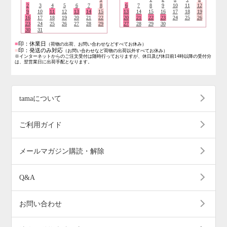
2
3
4
5
6
7
8
6
7
8
9
10
11
12
9
10
11
12
13
14
15
13
14
15
16
17
18
19
16
17
18
19
20
21
22
20
21
22
23
24
25
26
23
24
25
26
27
28
29
27
28
29
30
30
31
■
印：休業日
（荷物の出荷、お問い合わせなどすべてお休み）
■
印：発送のみ対応
（お問い合わせなど荷物の出荷以外すべてお休み）
※インターネットからのご注文受付は随時行っておりますが、休日及び休日前14時以降の受付分
は、翌営業日に出荷手配となります。
tamaについて
ご利用ガイド
メールマガジン購読・解除
Q&A
お問い合わせ