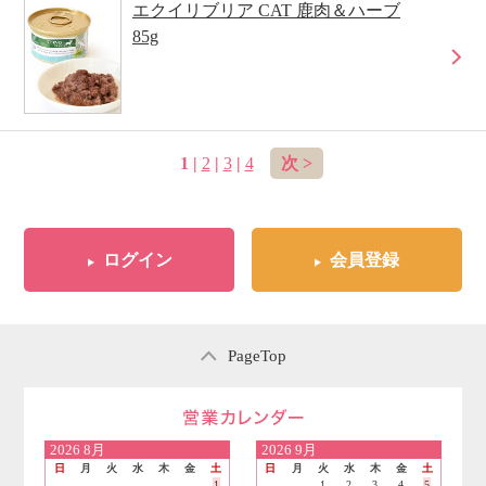
エクイリブリア CAT 鹿肉＆ハーブ
85g
1 |
2
|
3
|
4
次 >
ログイン
会員登録
PageTop
営業日のご案内
2026
8月
2026
9月
日
月
火
水
木
金
土
日
月
火
水
木
金
土
1
1
2
3
4
5