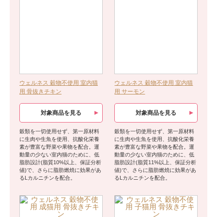
ウェルネス 穀物不使用 室内猫
ウェルネス 穀物不使用 室内猫
用 骨抜きチキン
用 サーモン
対象商品を見る
対象商品を見る
穀類を一切使用せず、第一原材料
穀類を一切使用せず、第一原材料
に生肉や生魚を使用、抗酸化栄養
に生肉や生魚を使用、抗酸化栄養
素が豊富な野菜や果物を配合。運
素が豊富な野菜や果物を配合。運
動量の少ない室内猫のために、低
動量の少ない室内猫のために、低
脂肪設計(脂質10%以上、保証分析
脂肪設計(脂質11%以上、保証分析
値)で、さらに脂肪燃焼に効果があ
値)で、さらに脂肪燃焼に効果があ
るLカルニチンを配合。
るLカルニチンを配合。