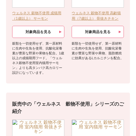
ウェルネス 穀物不使用 成猫用
ウェルネス 穀物不使用 高齢猫
（1歳以上） サーモン
用（7歳以上） 骨抜きチキン
対象商品を見る
対象商品を見る
穀類を一切使用せず、第一原材料
穀類を一切使用せず、第一原材料
に生肉や生魚を使用、抗酸化栄養
に生肉や生魚を使用、抗酸化栄養
素が豊富な野菜や果物を配合。1歳
素が豊富な野菜や果物、脂肪燃焼
以上の成猫期用フード。「ウェル
に効果があるLカルニチンを配合。
ネス穀物不使用室内猫用サーモ
ン」よりも高タンパク高カロリー
設計になっています。
販売中の「ウェルネス 穀物不使用」シリーズのご
紹介