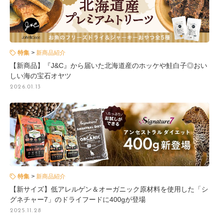
特集
新商品紹介
【新商品】『J&C』から届いた北海道産のホッケや鮭白子◎おい
しい海の宝石オヤツ
2026.01.13
特集
新商品紹介
【新サイズ】低アレルゲン＆オーガニック原材料を使用した「シ
グネチャー7」のドライフードに400gが登場
2025.11.28