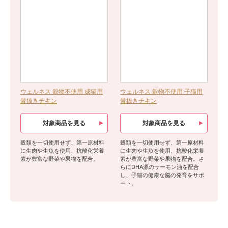
ウェルネス 穀物不使用 成猫用
ウェルネス 穀物不使用 子猫用
骨抜きチキン
骨抜きチキン
対象商品を見る
対象商品を見る
穀類を一切使用せず、第一原材料
穀類を一切使用せず、第一原材料
に生肉や生魚を使用、抗酸化栄養
に生肉や生魚を使用、抗酸化栄養
素が豊富な野菜や果物を配合。
素が豊富な野菜や果物を配合。さ
らにDHA源のサーモン油を配合
し、子猫の健康な脳の発育をサポ
ート。