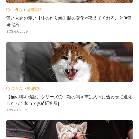
コラム
猫研究所
猫と人間の違い【体の作り編】腸の変化が教えてくれること[#猫
研究所]
2026.02.26
コラム
猫研究所
【猫の噂を検証】シリーズ②：猫の鳴き声は人間に合わせて進化
したって本当？[#猫研究所]
2026.02.12