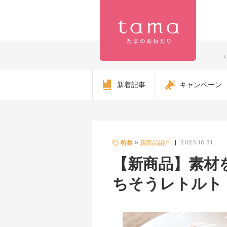
【公式】プ
新着記事
キャンペーン
レミアムキ
ャットフー
ド専門店
特集
新商品紹介
2025.10.31
【新商品】素材を
「たまのお
ちそうレトルト
ねだり
（tama）」