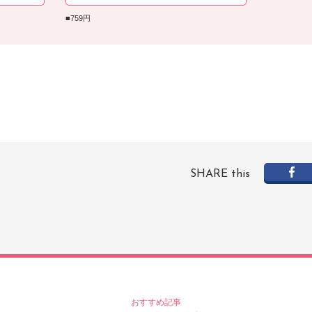
■759円
SHARE this
おすすめ記事