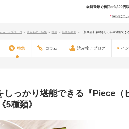
会員登録で初回or3,30
tamaにつ
tamaトップページ
＞
読みもの・特集
＞
特集
＞
新商品紹介
＞
【新商品】素材をしっかり堪能できる
特集
コラム
読み物／ブログ
イン
しっかり堪能できる『Piece
《5種類》