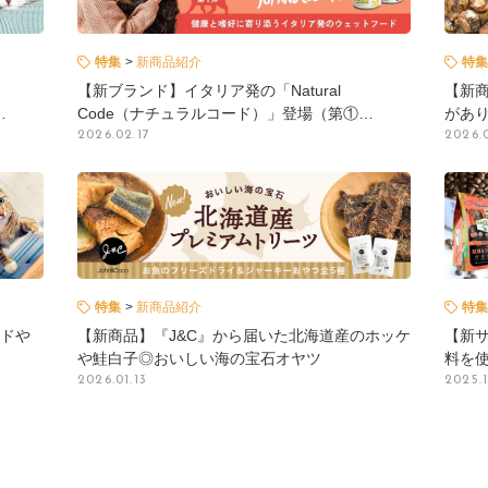
特集
新商品紹介
特集
【新ブランド】イタリア発の「Natural
【新
…
Code（ナチュラルコード）」登場（第①…
があり
2026.02.17
2026.
特集
新商品紹介
特集
ドや
【新商品】『J&C』から届いた北海道産のホッケ
【新
や鮭白子◎おいしい海の宝石オヤツ
料を
2026.01.13
2025.1