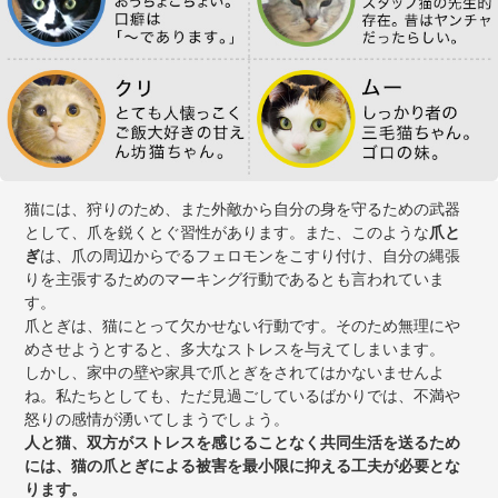
猫には、狩りのため、また外敵から自分の身を守るための武器
として、爪を鋭くとぐ習性があります。また、このような
爪と
ぎ
は、爪の周辺からでるフェロモンをこすり付け、自分の縄張
りを主張するためのマーキング行動であるとも言われていま
す。
爪とぎは、猫にとって欠かせない行動です。そのため無理にや
めさせようとすると、多大なストレスを与えてしまいます。
しかし、家中の壁や家具で爪とぎをされてはかないませんよ
ね。私たちとしても、ただ見過ごしているばかりでは、不満や
怒りの感情が湧いてしまうでしょう。
人と猫、双方がストレスを感じることなく共同生活を送るため
には、猫の爪とぎによる被害を最小限に抑える工夫が必要とな
ります。