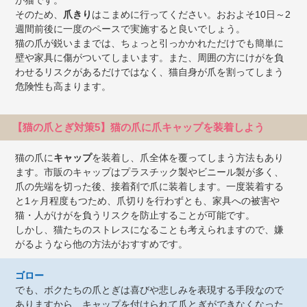
が猫です。
そのため、
爪きり
はこまめに行ってください。おおよそ10日～2
週間前後に一度のペースで実施すると良いでしょう。
猫の爪が鋭いままでは、ちょっと引っかかれただけでも簡単に
壁や家具に傷がついてしまいます。また、周囲の方にけがを負
わせるリスクがあるだけではなく、猫自身が爪を割ってしまう
危険性も高まります。
【猫の爪とぎ対策5】猫の爪に爪キャップを装着しよう
猫の爪に
キャップ
を装着し、爪全体を覆ってしまう方法もあり
ます。市販のキャップはプラスチック製やビニール製が多く、
爪の先端を切った後、接着剤で爪に装着します。一度装着する
と1ヶ月程度もつため、爪切りを行わずとも、家具への被害や
猫・人がけがを負うリスクを防止することが可能です。
しかし、猫たちのストレスになることも考えられますので、嫌
がるようなら他の方法がおすすめです。
ゴロー
でも、ボクたちの爪とぎは喜びや悲しみを表現する手段なので
ありますから、キャップを付けられて爪とぎができなくなった