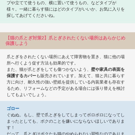
プや立てて使うもの、横に置いて使うもの、などタイプが
様々。一緒に暮らす猫にはどのタイプがいいか、お気に入りを
探してあげてくださいね。
【猫の爪とぎ対策2】爪とぎされたくない場所はあらかじめ
保護しよう
爪とぎをされたくない場所にあえて障害物を置き、猫に他の場
所へ行くよう促す方法も効果的です。
また、猫が爪とぎをしても傷つかないよう、
壁や家具の表面を
保護するカバー
も販売されています。加えて、猫と共に暮らす
方に向け、耐久性の強い壁紙を提供している内装業者も存在す
るため、リフォームなどの予定がある場合には張り替えを検討
してもよいでしょう。
ゴロー
ぐぬぬ。もし、壁で爪とぎをしてしまってボロボロになってし
まったとしても、ボクのことを嫌いにならないほしいでありま
す！
だって、爪とぎはボクたち猫のやめられない習性なのでありま