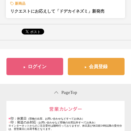
新商品
リクエストにお応えして「ドデカイネズミ」新発売
ログイン
会員登録
PageTop
営業日のご案内
■
印：休業日
（荷物の出荷、お問い合わせなどすべてお休み）
■
印：発送のみ対応
（お問い合わせなど荷物の出荷以外すべてお休み）
※インターネットからのご注文受付は随時行っておりますが、休日及び休日前14時以降の受付分
は、翌営業日に出荷手配となります。