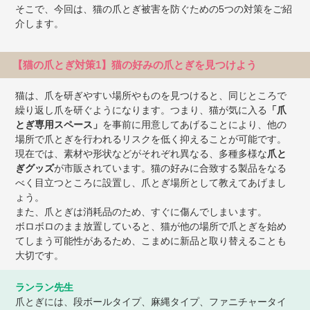
そこで、今回は、猫の爪とぎ被害を防ぐための5つの対策をご紹
介します。
【猫の爪とぎ対策1】猫の好みの爪とぎを見つけよう
猫は、爪を研ぎやすい場所やものを見つけると、同じところで
繰り返し爪を研ぐようになります。つまり、猫が気に入る
「爪
とぎ専用スペース」
を事前に用意してあげることにより、他の
場所で爪とぎを行われるリスクを低く抑えることが可能です。
現在では、素材や形状などがそれぞれ異なる、多種多様な
爪と
ぎグッズ
が市販されています。猫の好みに合致する製品をなる
べく目立つところに設置し、爪とぎ場所として教えてあげまし
ょう。
また、爪とぎは消耗品のため、すぐに傷んでしまいます。
ボロボロのまま放置していると、猫が他の場所で爪とぎを始め
てしまう可能性があるため、こまめに新品と取り替えることも
大切です。
ランラン先生
爪とぎには、段ボールタイプ、麻縄タイプ、ファニチャータイ