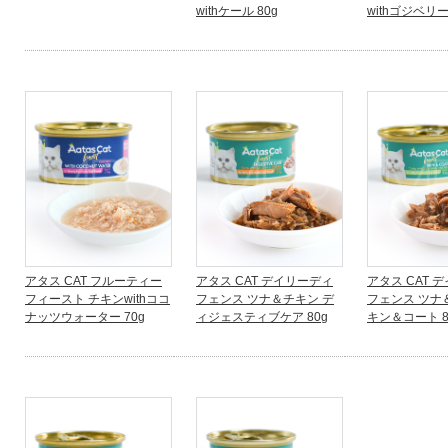
withケール 80g
withゴジベリー
アタス CAT フルーティー
アタス CAT デイリーディ
アタス CAT 
フィースト チキンwithココ
フェンス ツナ＆チキン デ
フェンス ツナ
ナッツウォーター 70g
ィジェスティブケア 80g
キン＆コート 8