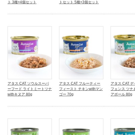
ト 3種×4個セット
トセット 5種×3個セット
アタス CAT ソウルスーパ
アタス CAT フルーティー
アタス CAT 
ーフード ライトミートツナ
フィースト チキンwithマン
フェンス ツナ
withキヌア 80g
ゴー 70g
アボール 80g