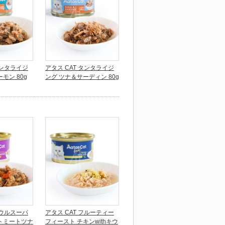
タンタライジ
アタス CAT タンタライジ
モン 80g
ング ツナ＆サーディン 80g
ソウルスーパ
アタス CAT フルーティー
トミートツナ
フィースト チキンwithキウ