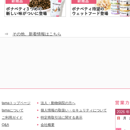
⇒
その他、新着情報はこちら
tamaトップページ
法人・動物病院の方へ
営業
tamaについて
個人情報の取扱い・セキュリティについて
2026
年
ご利用ガイド
特定商取引法に関する表示
日
月
ご案
Q&A
会社概要