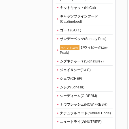
キットキャット
(KitCat)
キャッツファインフード
(Catzfinefood)
ゴー！
(GO！)
サンデーペッツ
(Sunday Pets)
ジウィピーク
(Ziwi
ポイント10％
Peak)
シグネチャー７
(Signature7)
ジェイ＆シー
(J＆C)
シェフ
(CHEF)
シシア
(Schesir)
シーディーム
(C-DERM)
ナウフレッシュ
(NOW FRESH)
ナチュラルコード
(Natural Code)
ニュートライプ
(NUTRIPE)