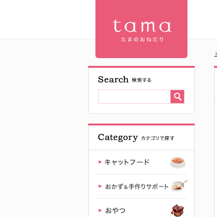
アタスキャ
ット(Aatas
Cat) | 【公
式】プレミ
アムキャッ
トフード専
門店「たま