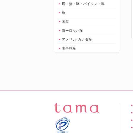
鹿・猪・豚・バイソン・馬
魚
国産
ヨーロッパ産
アメリカ･カナダ産
南半球産