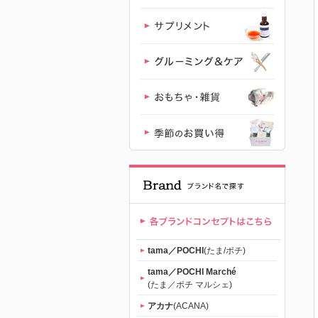
のおねだり
（tama）」
｜初回送料
無料
tama／POCHI
(たま/ポチ)
tama／POCHI Marché
(たま／ポチ マルシェ)
アカナ
(ACANA)