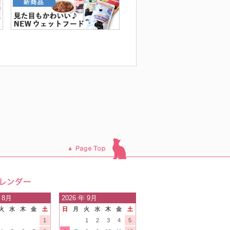
このページのトッ
プへ
日の
 8月
2026
年 9月
火
水
木
金
土
日
月
火
水
木
金
土
内
1
1
2
3
4
5