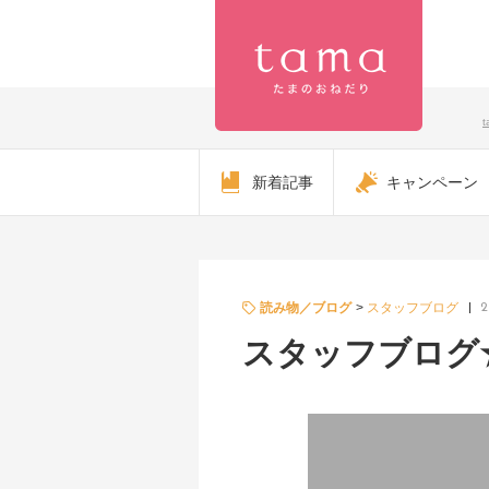
【公式】プ
新着記事
キャンペーン
レミアムキ
ャットフー
ド専門店
読み物／ブログ
スタッフブログ
2
スタッフブログ★
「たまのお
ねだり
（tama）」