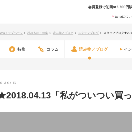
会員登録で初回or3,30
tamaにつ
tamaトップページ
＞
読みもの・特集
＞
読み物／ブログ
＞
スタッフブログ
＞
スタッフブログ★201
特集
コラム
読み物／ブログ
イン
018.04.13
2018.04.13「私がついつい