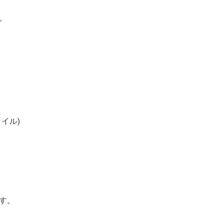
。
イル)
す。