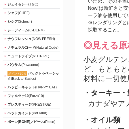
いため、その本当
ジェイ＆シー
(J＆C)
Now!は新鮮さ
シェフ
(CHEF)
ーラ油を使用して
シシア
(Schesir)
※レンダリングと
採取すること。
シーディーム
(C-DERM)
ナウフレッシュ
(NOW FRESH)
◎見える原
ナチュラルコード
(Natural Code)
ニュートライプ
(NUTRIPE)
小麦グルテン
パウサム
(Pawsome)
ど、もともと
バックトゥベーシッ
ポイント10％
材料に一切使
ク
(Back to Basics)
ハッピーキャット
(HAPPY CAT)
・ターキー・
フォルツァ10
(Forza10)
カナダやア
プレスティージ
(PRESTIGE)
ペットカインド
(Pet Kind)
・オイル類
ボーン(BONE)／ピース
(Piece)