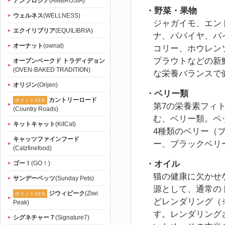
アンブロシア
(AMBROSIA)
・野菜・果物
ウェルネス
(WELLNESS)
ジャガイモ、エン
エクイリブリア
(EQUILIBRIA)
ナ、パパイヤ、パ
オーナット
(ownat)
コリー、ホウレン
プラウトなどの新
オーブンベークド トラディデョン
(OVEN-BAKED TRADITION)
な栄養バランスで
オリジン
(Orijen)
・ベリー類
カントリーロード
ポイント10％
第7の栄養素フィ
(Country Roads)
む、ベリー類。ペ
キットキャット
(KitCat)
4種類のベリー（
キャッツファインフード
ー、ブラックベリ
(Catzfinefood)
・オイル
ゴー！
(GO！)
猫の健康に欠かせ
サンデーペッツ
(Sunday Pets)
源として、通常の
ジウィピーク
(Ziwi
ポイント10％
どレンダリング（
Peak)
す。レンダリング
シグネチャー７
(Signature7)