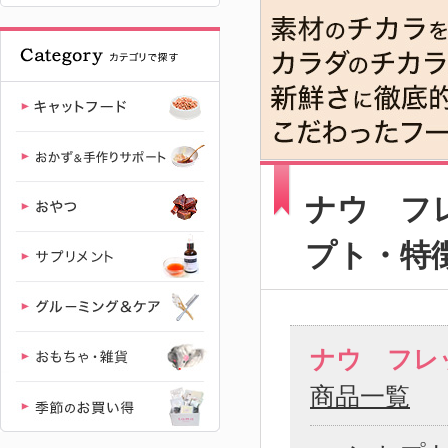
ャットフー
ド専門店
「たまのお
ねだり
（tama）」
ナウ フレ
｜初回送料
プト・特
無料
ナウ フレ
商品一覧