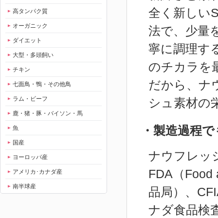
全く新しいSCSB
高タンパク質
オーガニック
法で、少量
ダイエット
寧に調理す
大型・多頭飼い
のチカラを
チキン
だから、ナ
七面鳥・鴨・その他鳥
ラム・ビーフ
シュ素材の
鹿・猪・豚・バイソン・馬
・製造過程で
魚
国産
ナウフレッシュ
ヨーロッパ産
FDA（Food 
アメリカ･カナダ産
南半球産
品局）、CFIA（
ナダ食品検