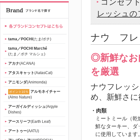
コンセプ
レッシュの
ナウ フレ
tama／POCHI
(たま/ポチ)
tama／POCHI Marché
(たま／ポチ マルシェ)
◎新鮮なお
アカナ
(ACANA)
を厳選
アタスキャット
(AatasCat)
アニモンダ
(Animonda)
ナウフレッシ
アルモネイチャー
ポイント10％
め、新鮮さに
(Almo Nature)
アーガイルディッシュ
(Argyle
・肉類
Dishes)
ミートミール（乾
アースリーフ
(Earth Leaf)
鮮なターキー、ダ
アートゥー
(AATU)
に使用しています