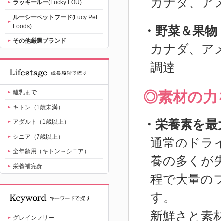
カナダ、ア
ラッキールー
(Lucky LOU)
ルーシーペットフード
(Lucy Pet
Foods)
・野菜＆果物
その他厳選ブランド
カナダ、ア
調達
離乳まで
◎素材の力
キトン（1歳未満）
・栄養素を最
アダルト（1歳以上）
シニア（7歳以上）
通常のドラ
全年齢用（キトン～シニア）
養の多くが
栄養補完食
程で大量の
す。
新鮮さと素
グレインフリー