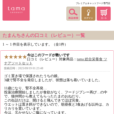
プレミアムキャットフード専門店
たまんちさんの口コミ（レビュー）一覧
1 ～ 1 件目を表示しています。（全1件）
今はこのフードが救いです
口コミ（レビュー）対象商品：
tama 総合栄養食 ツ
ナアソートセット
投稿日時：2025/09/19 01:23:48
ゴミ置き場で保護されたうちの娘。
3歳で腎不全を発症しましたが、状態は落ち着いていました。
11歳になり、腎不全再発…
投薬治療開始しましたが食欲がなく、フードジプシー再び…の中
で、猫仲間から教えてもらったたまのおねだり。
この缶詰だけは、開けると飛んできてほぼ完食。
ウエットは置き餌ができないので、朝昼夜と3食あげる以外は、カ
リカリを置いています。
今は、欠かせないご飯になっています。