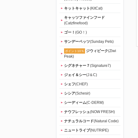
キットキャット
(KitCat)
キャッツファインフード
(Catzfinefood)
ゴー！
(GO！)
サンデーペッツ
(Sunday Pets)
ジウィピーク
(Ziwi
ポイント10％
Peak)
シグネチャー７
(Signature7)
ジェイ＆シー
(J＆C)
シェフ
(CHEF)
シシア
(Schesir)
シーディーム
(C-DERM)
ナウフレッシュ
(NOW FRESH)
ナチュラルコード
(Natural Code)
ニュートライプ
(NUTRIPE)