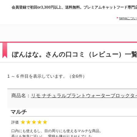
会員登録で初回or3,300円以上、送料無料。プレミアムキャットフード専門
tamaにつ
ぽんはな。さんの口コミ（レビュー）一
1 ～ 6 件目を表示しています。（全6件）
商品名：
リモ ナチュラルプラントウォーターブロックタ
マルチ
評価
★
★
★
★
★
口内にも使えるし、目の周りにも使えるマルチな商品。
香りも無臭に近いし、愛猫も嫌がりませんでした。