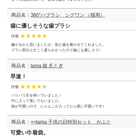
商品名：
360°ハブラシ シグワン （猫用）
歯に優しそうな歯ブラシ
評価
★
★
★
★
★
嫌がるかと思いましたが、割と歯を磨かせてくれました。
ブラシ部分もすごく柔らかかったので歯にも優しそう!
商品名：
tama 箱 爪とぎ
早速！
評価
★
★
★
★
☆
バリバリ爪を研いでいました！
中に入って寛いでもいました。
箱が可愛いので、にゃんこが入ってたら更に可愛いです♪
商品名：
××tama 子供の日特別セット かぶと
可愛い巾着袋。