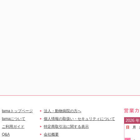
tamaトップページ
法人・動物病院の方へ
営業
tamaについて
個人情報の取扱い・セキュリティについて
2026
年
ご利用ガイド
特定商取引法に関する表示
日
月
ご案
Q&A
会社概要