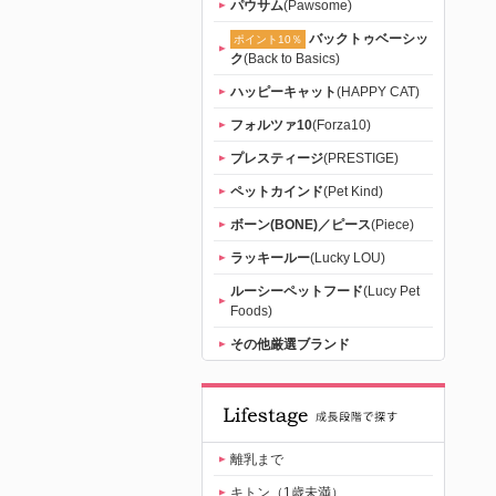
パウサム
(Pawsome)
バックトゥベーシッ
ポイント10％
ク
(Back to Basics)
ハッピーキャット
(HAPPY CAT)
フォルツァ10
(Forza10)
プレスティージ
(PRESTIGE)
ペットカインド
(Pet Kind)
ボーン(BONE)／ピース
(Piece)
ラッキールー
(Lucky LOU)
ルーシーペットフード
(Lucy Pet
Foods)
その他厳選ブランド
離乳まで
キトン（1歳未満）