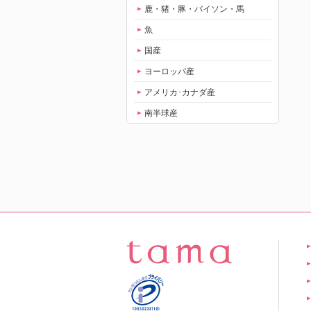
鹿・猪・豚・バイソン・馬
魚
国産
ヨーロッパ産
アメリカ･カナダ産
南半球産