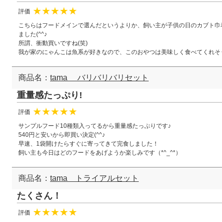
評価
★
★
★
★
★
こちらはフードメインで選んだというよりか、飼い主が子供の日のカブト巾
ました(^^♪
所謂、衝動買いですね(笑)
我が家のにゃんこは魚系が好きなので、このおやつは美味しく食べてくれそ
商品名：
tama バリバリバリセット
重量感たっぷり!
評価
★
★
★
★
★
サンプルフード10種類入ってるから重量感たっぷりです♪
540円と安いから即買い決定(^^♪
早速、1袋開けたらすぐに寄ってきて完食しました！
飼い主も今日はどのフードをあげようか楽しみです（*^_^*）
商品名：
tama トライアルセット
たくさん！
評価
★
★
★
★
★