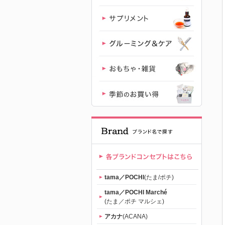
｜初回送料
無料
tama／POCHI
(たま/ポチ)
tama／POCHI Marché
(たま／ポチ マルシェ)
アカナ
(ACANA)