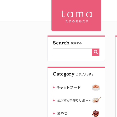
【公式】プ
レミアムキ
ャットフー
ド専門店
「たまのお
ねだり
（tama）」