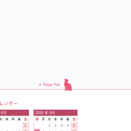
このページのトッ
プへ
日の
 8月
2026
年 9月
火
水
木
金
土
日
月
火
水
木
金
土
内
1
1
2
3
4
5