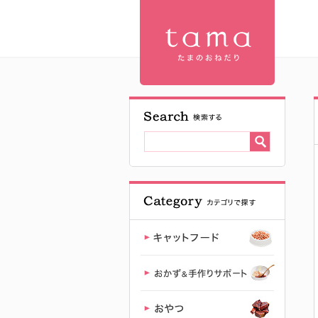
【公式】プ
レミアムキ
ャットフー
ド専門店
「たまのお
ねだり
（tama）」