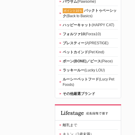
パウサム
(Pawsome)
バックトゥベーシッ
ポイント10％
ク
(Back to Basics)
ハッピーキャット
(HAPPY CAT)
フォルツァ10
(Forza10)
プレスティージ
(PRESTIGE)
ペットカインド
(Pet Kind)
ボーン(BONE)／ピース
(Piece)
ラッキールー
(Lucky LOU)
ルーシーペットフード
(Lucy Pet
Foods)
その他厳選ブランド
離乳まで
キトン（1歳未満）