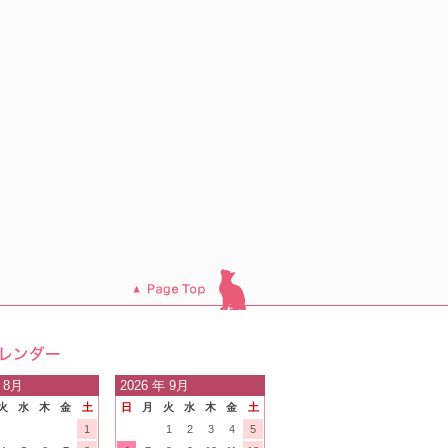
このページのトッ
プへ
日の
 8月
2026
年 9月
火
水
木
金
土
日
月
火
水
木
金
土
内
1
1
2
3
4
5