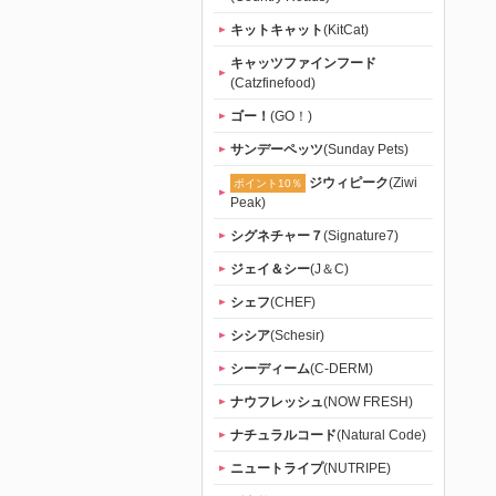
キットキャット
(KitCat)
キャッツファインフード
(Catzfinefood)
ゴー！
(GO！)
サンデーペッツ
(Sunday Pets)
ジウィピーク
(Ziwi
ポイント10％
Peak)
シグネチャー７
(Signature7)
ジェイ＆シー
(J＆C)
シェフ
(CHEF)
シシア
(Schesir)
シーディーム
(C-DERM)
ナウフレッシュ
(NOW FRESH)
ナチュラルコード
(Natural Code)
ニュートライプ
(NUTRIPE)