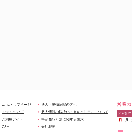
tamaトップページ
法人・動物病院の方へ
営業
tamaについて
個人情報の取扱い・セキュリティについて
2026
年
ご利用ガイド
特定商取引法に関する表示
日
月
ご案
Q&A
会社概要