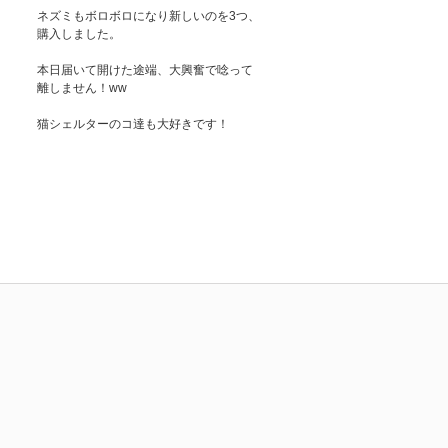
ネズミもボロボロになり新しいのを3つ、
購入しました。
本日届いて開けた途端、大興奮で唸って
離しません！ww
猫シェルターのコ達も大好きです！