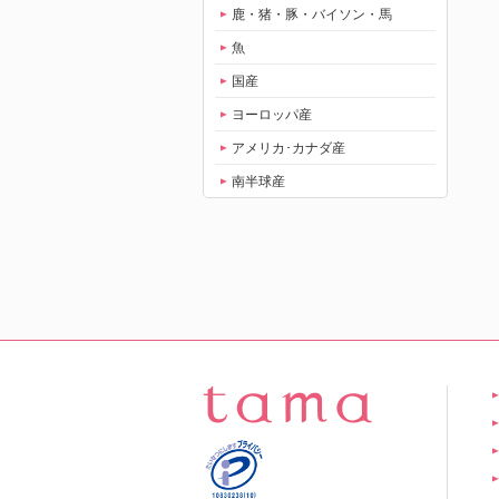
鹿・猪・豚・バイソン・馬
魚
国産
ヨーロッパ産
アメリカ･カナダ産
南半球産