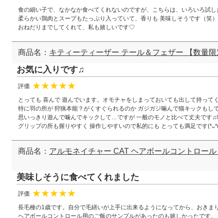
★
★
★
★
★
食の細い子で、なかなか食べてくれないのですが、こちらは、いろいろ試し
柔らかい鶏肉とスープもたっぷり入っていて、香りも 美味しそうです（笑）
おねだりまでしてくれて、私も嬉しいです♡
商品名：
キティーティーザー テール＆フェザー 【数量限
お気に入りです♫
評価
★
★
★
★
★
とっても 喜んで 遊んでいます。オモチャをしまっておいても出して持ってく
特に羽の所が 狩猟本能？がくすぐられるのか ガジガジ噛んで猫キックもしていま
思いっきり遊んで噛んでキックして…ですが 一般のモノと比べて丈夫です♫壊
グリップの所も握りやすく 操作しやすいので私的にも とっても満足です(❛ᴗ❛(❛
商品名：
アルモネイチャー CAT ヘアボールコントロール
美味しそうに食べてくれました
評価
★
★
★
★
★
長毛種の1歳です。自分で毛繕いが上手に出来るようになってから、おきま
ヘアボールコントロール用のご飯のサンプルがあったのも嬉しかったです。