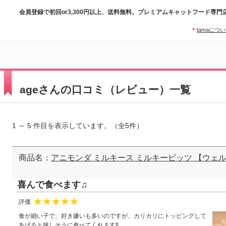
会員登録で初回or3,300円以上、送料無料。プレミアムキャットフード専門
tamaにつ
ageさんの口コミ（レビュー）一覧
1 ～ 5 件目を表示しています。（全5件）
商品名：
アニモンダ ミルキース ミルキービッツ 【ウェ
喜んで食べます♫
評価
★
★
★
★
★
食が細い子で、好き嫌いも多いのですが、カリカリにトッピングして
あげると嬉しそうに食べてくれます‼︎