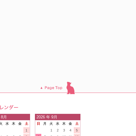
このページのトッ
プへ
日の
 8月
2026
年 9月
火
水
木
金
土
日
月
火
水
木
金
土
内
1
1
2
3
4
5