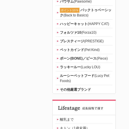
パウサム
(Pawsome)
バックトゥベーシッ
ポイント10％
ク
(Back to Basics)
ハッピーキャット
(HAPPY CAT)
フォルツァ10
(Forza10)
プレスティージ
(PRESTIGE)
ペットカインド
(Pet Kind)
ボーン(BONE)／ピース
(Piece)
ラッキールー
(Lucky LOU)
ルーシーペットフード
(Lucy Pet
Foods)
その他厳選ブランド
離乳まで
キトン（1歳未満）