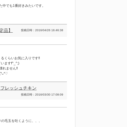
た中でも1番好きみたいです。
定品】
投稿日時：2016/04/26 16:46:38
るくらいお気に入りです‼︎
すf^_^;)
れません‼︎
ᴗ❛♡
 フレッシュチキン
投稿日時：2016/03/30 17:08:09
りの毛玉を吐くように、、、