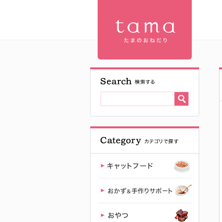
【公式】プ
レミアムキ
ャットフー
ド専門店
「たまのお
ねだり
（tama）」