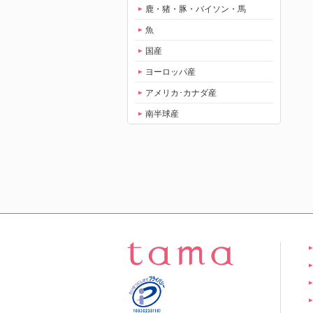
鹿・猪・豚・バイソン・馬
魚
国産
ヨーロッパ産
アメリカ･カナダ産
南半球産