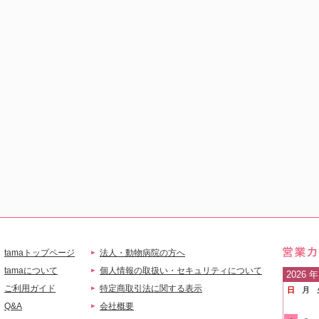
tamaトップページ
法人・動物病院の方へ
営業
tamaについて
個人情報の取扱い・セキュリティについて
2026
年
ご利用ガイド
特定商取引法に関する表示
日
月
ご案
Q&A
会社概要