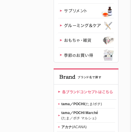
｜初回送料
無料
tama／POCHI
(たま/ポチ)
tama／POCHI Marché
(たま／ポチ マルシェ)
アカナ
(ACANA)