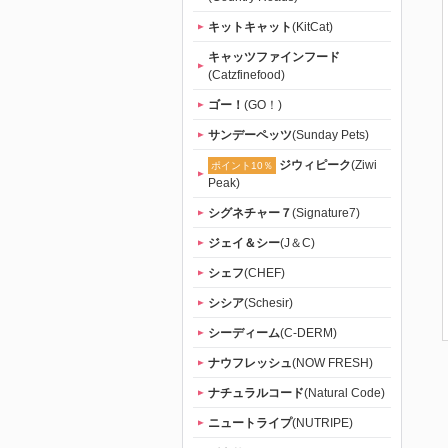
キットキャット
(KitCat)
キャッツファインフード
(Catzfinefood)
ゴー！
(GO！)
サンデーペッツ
(Sunday Pets)
ジウィピーク
(Ziwi
ポイント10％
Peak)
シグネチャー７
(Signature7)
ジェイ＆シー
(J＆C)
シェフ
(CHEF)
シシア
(Schesir)
シーディーム
(C-DERM)
ナウフレッシュ
(NOW FRESH)
ナチュラルコード
(Natural Code)
ニュートライプ
(NUTRIPE)