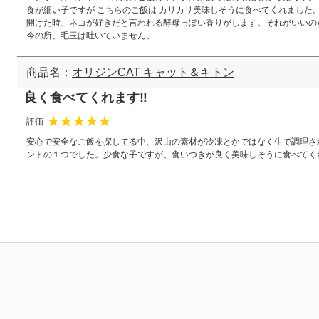
食が細い子ですが こちらのご飯は カリカリ美味しそうに食べてくれました
開けた時、ネコが好きだと言われる酵母っぽい香りがします。それがいいの
今の所、毛玉は吐いていません。
商品名：
オリジンCAT キャット＆キトン
良く食べてくれます‼︎
評価
★
★
★
★
★
安心で安全なご飯を探してる中、沢山の素材が冷凍とかではなく生で調理さ
ントの１つでした。少食な子ですが、食いつきが良く美味しそうに食べてく