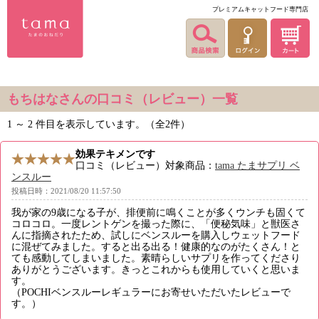
プレミアムキャットフード専門店
もちはなさんの口コミ（レビュー）一覧
1 ～ 2 件目を表示しています。（全2件）
効果テキメンです
口コミ（レビュー）対象商品：
tama たまサプリ ベ
ンスルー
投稿日時：2021/08/20 11:57:50
我が家の9歳になる子が、排便前に鳴くことが多くウンチも固くて
コロコロ。一度レントゲンを撮った際に、「便秘気味」と獣医さ
んに指摘されたため、試しにベンスルーを購入しウェットフード
に混ぜてみました。すると出る出る！健康的なのがたくさん！と
ても感動してしまいました。素晴らしいサプリを作ってくださり
ありがとうございます。きっとこれからも使用していくと思いま
す。
（POCHIベンスルーレギュラーにお寄せいただいたレビューで
す。）