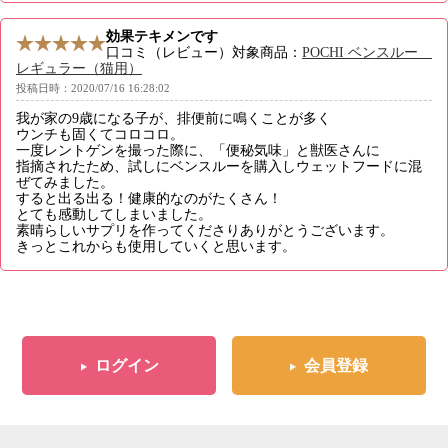
効果テキメンです
口コミ（レビュー）対象商品：
POCHI ベンスルー
レギュラー（猫用）
投稿日時：2020/07/16 16:28:02
我が家の9歳になる子が、排便前に鳴くことが多く
ウンチも固くてコロコロ。
一度レントゲンを撮った際に、「便秘気味」と獣医さんに
指摘されたため、試しにベンスルーを購入しウェットフードに混
ぜてみました。
すると出る出る！健康的なのがたくさん！
とても感動してしまいました。
素晴らしいサプリを作ってくださりありがとうございます。
きっとこれからも使用していくと思います。
ログイン
会員登録