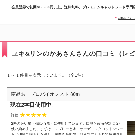
会員登録で初回or3,300円以上、送料無料。プレミアムキャットフード専門
tamaにつ
ユキ&リンのかあさんさんの口コミ（レビ
1 ～ 1 件目を表示しています。（全1件）
商品名：
プロバイオミスト 80ml
現在2本目使用中。
評価
★
★
★
★
★
2匹の飼い猫（4歳と3歳）に使用しています。口臭と歯石が気になり
使い始めました。まずは、スプレーと水にオーガニックコットンシー
ト（他社で購入）を浸し、歯磨きを開始。飲み水にも入れて使用可能