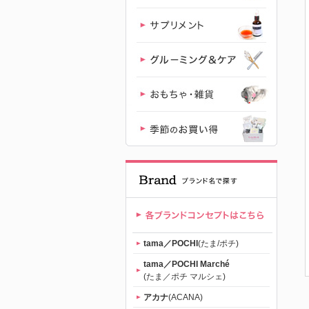
｜初回送料
無料
tama／POCHI
(たま/ポチ)
tama／POCHI Marché
(たま／ポチ マルシェ)
アカナ
(ACANA)