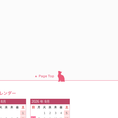
このページのトッ
プへ
日の
 8月
2026
年 9月
火
水
木
金
土
日
月
火
水
木
金
土
内
1
1
2
3
4
5