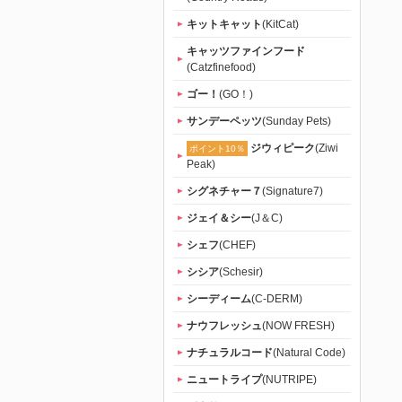
キットキャット
(KitCat)
キャッツファインフード
(Catzfinefood)
ゴー！
(GO！)
サンデーペッツ
(Sunday Pets)
ジウィピーク
(Ziwi
ポイント10％
Peak)
シグネチャー７
(Signature7)
ジェイ＆シー
(J＆C)
シェフ
(CHEF)
シシア
(Schesir)
シーディーム
(C-DERM)
ナウフレッシュ
(NOW FRESH)
ナチュラルコード
(Natural Code)
ニュートライプ
(NUTRIPE)