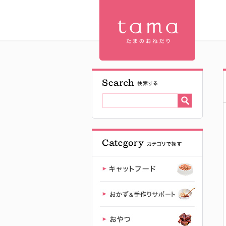
【公式】プ
レミアムキ
ャットフー
ド専門店
「たまのお
ねだり
（tama）」