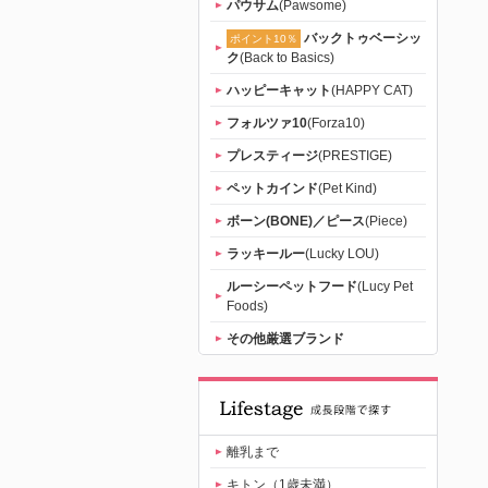
パウサム
(Pawsome)
バックトゥベーシッ
ポイント10％
ク
(Back to Basics)
ハッピーキャット
(HAPPY CAT)
フォルツァ10
(Forza10)
プレスティージ
(PRESTIGE)
ペットカインド
(Pet Kind)
ボーン(BONE)／ピース
(Piece)
ラッキールー
(Lucky LOU)
ルーシーペットフード
(Lucy Pet
Foods)
その他厳選ブランド
離乳まで
キトン（1歳未満）