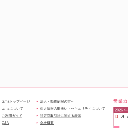
tamaトップページ
法人・動物病院の方へ
営業
tamaについて
個人情報の取扱い・セキュリティについて
2026
年
ご利用ガイド
特定商取引法に関する表示
日
月
ご案
Q&A
会社概要