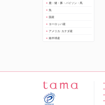
鹿・猪・豚・バイソン・馬
魚
国産
ヨーロッパ産
アメリカ･カナダ産
南半球産