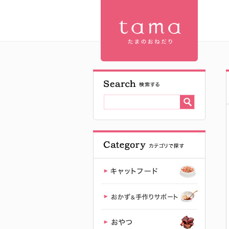
【公式】プ
レミアムキ
ャットフー
ド専門店
「たまのお
ねだり
（tama）」