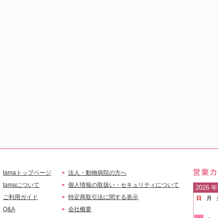
tamaトップページ
法人・動物病院の方へ
営業
tamaについて
個人情報の取扱い・セキュリティについて
2026
年
ご利用ガイド
特定商取引法に関する表示
日
月
ご案
Q&A
会社概要