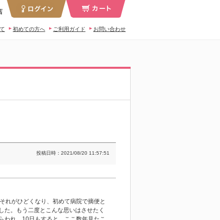
店
いて
初めての方へ
ご利用ガイド
お問い合わせ
投稿日時：2021/08/20 11:57:51
月それがひどくなり、初めて病院で摘便と
した。もう二度とこんな思いはさせたく
らわれ、10日もすると、ここ数年見たこ