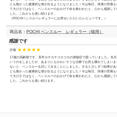
とも無かった健康的な便が出るようになりました！今は毎日、排便の苦痛も
て大げさではなく、ベンスルーのおかげで命を救われたと、心から感謝して
した。これからも使い続けます。
（POCHIベンスルーレギュラーにお寄せいただいたレビューです。）
商品名：
POCHI ベンスルー レギュラー（猫用）
感謝です
評価
★
★
★
★
★
17歳の高齢猫です。長年カチカチコロコロの便秘症で困っていました。先
いうのをしましたが、あまりにもかわいそうな治療でお尻も腫れてしまいま
ないと、ベンスルーを試してみることにしました。すると少しずつ効果があ
とも無かった健康的な便が出るようになりました！今は毎日、排便の苦痛も
て大げさではなく、ベンスルーのおかげで命を救われたと、心から感謝して
した。これからも使い続けます。