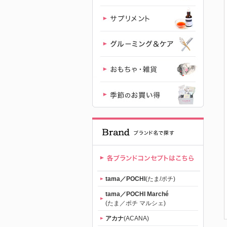
｜初回送料
無料
tama／POCHI
(たま/ポチ)
tama／POCHI Marché
(たま／ポチ マルシェ)
アカナ
(ACANA)