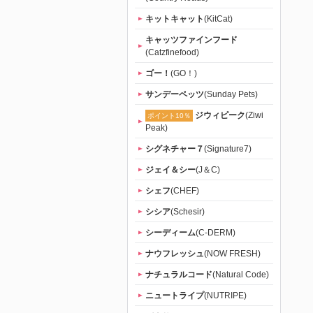
キットキャット
(KitCat)
キャッツファインフード
(Catzfinefood)
ゴー！
(GO！)
サンデーペッツ
(Sunday Pets)
ジウィピーク
(Ziwi
ポイント10％
Peak)
シグネチャー７
(Signature7)
ジェイ＆シー
(J＆C)
シェフ
(CHEF)
シシア
(Schesir)
シーディーム
(C-DERM)
ナウフレッシュ
(NOW FRESH)
ナチュラルコード
(Natural Code)
ニュートライプ
(NUTRIPE)