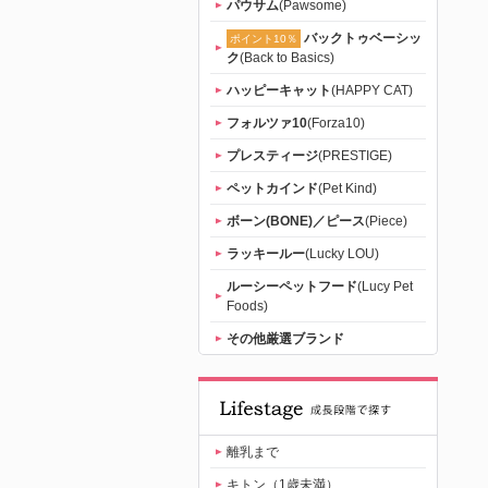
パウサム
(Pawsome)
バックトゥベーシッ
ポイント10％
ク
(Back to Basics)
ハッピーキャット
(HAPPY CAT)
フォルツァ10
(Forza10)
プレスティージ
(PRESTIGE)
ペットカインド
(Pet Kind)
ボーン(BONE)／ピース
(Piece)
ラッキールー
(Lucky LOU)
ルーシーペットフード
(Lucy Pet
Foods)
その他厳選ブランド
離乳まで
キトン（1歳未満）