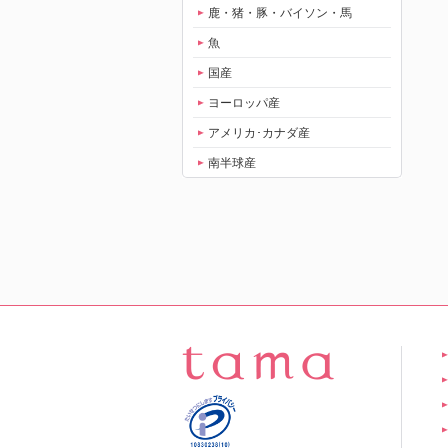
鹿・猪・豚・バイソン・馬
魚
国産
ヨーロッパ産
アメリカ･カナダ産
南半球産