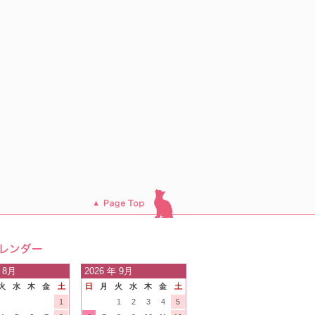
このページのトッ
プへ
日の
 8月
2026
年 9月
火
水
木
金
土
日
月
火
水
木
金
土
内
1
1
2
3
4
5