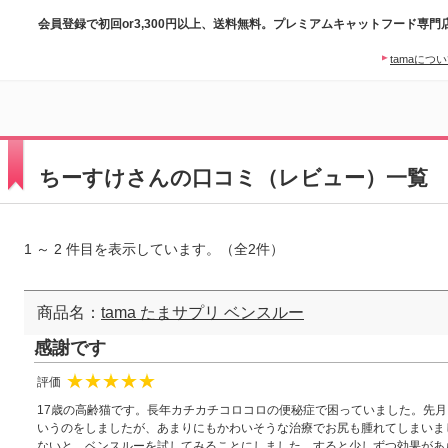
会員登録で初回or3,300円以上、送料無料。プレミアムキャットフード専門
tamaにつ
ちーすけさんの口コミ（レビュー）一覧
1 ～ 2 件目を表示しています。（全2件）
商品名：
tama たまサプリ ベンスルー
感謝です
評価
★
★
★
★
★
17歳の高齢猫です。長年カチカチコロコロの便秘症で困っていました。先
いうのをしましたが、あまりにもかわいそうな治療でお尻も腫れてしまいま
ないと、ベンスルーを試してみることにしました。すると少しずつ効果があ