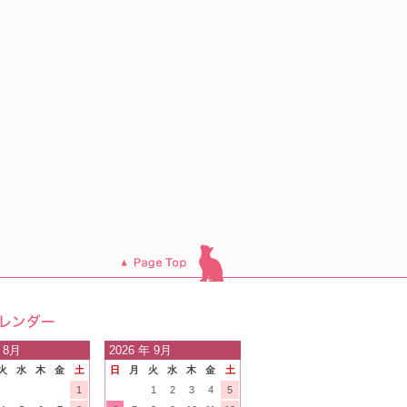
このページのトッ
プへ
日の
 8月
2026
年 9月
火
水
木
金
土
日
月
火
水
木
金
土
内
1
1
2
3
4
5