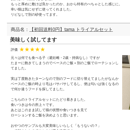
もっと厚めに敷けば良かったのか、おから特有のべちゃとした感じに。
幸い猫は気にせずに使ってくれました。
リピなしで別の砂使ってます。
商品名：
【初回送料0円】tama トライアルセット
美味しく試してます
評価
★
★
★
★
★
元々は何でも食べる子（避妊雌・2歳・持病なし）ですが
たまーに飽きてしまうのでベースのご飯＋別のご飯でローテションし
てました。
実は丁度飽きたターンなので別のフードに切り替えてましたがなんか
ベースのご飯の時より毛はパサパサしてるし、便は匂いは強くなるの
で何か違うフードを探してました。
こちらのトライアルセットにたどり着きました。
食いつきは今の所上々です。
あとはこのまま試して猫の状態や食いつきを見て
ローションするご飯を決めようと思います。
おやつのサンプルも大変美味しいらしく「もうないの？」