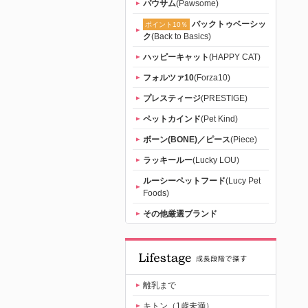
パウサム
(Pawsome)
バックトゥベーシッ
ポイント10％
ク
(Back to Basics)
ハッピーキャット
(HAPPY CAT)
フォルツァ10
(Forza10)
プレスティージ
(PRESTIGE)
ペットカインド
(Pet Kind)
ボーン(BONE)／ピース
(Piece)
ラッキールー
(Lucky LOU)
ルーシーペットフード
(Lucy Pet
Foods)
その他厳選ブランド
離乳まで
キトン（1歳未満）