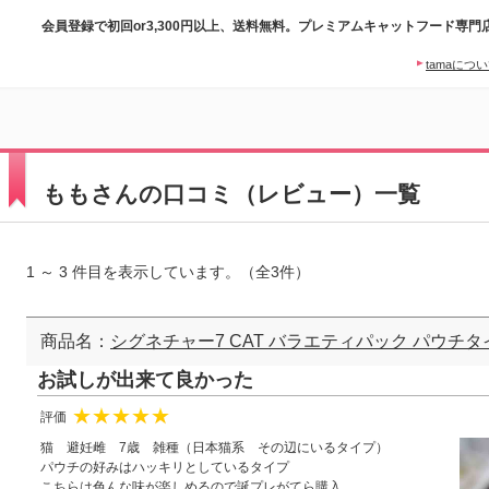
会員登録で初回or3,300円以上、送料無料。プレミアムキャットフード専門
tamaにつ
ももさんの口コミ（レビュー）一覧
1 ～ 3 件目を表示しています。（全3件）
商品名：
シグネチャー7 CAT バラエティパック パウチタ
お試しが出来て良かった
評価
★
★
★
★
★
猫 避妊雌 7歳 雑種（日本猫系 その辺にいるタイプ）
パウチの好みはハッキリとしているタイプ
こちらは色んな味が楽しめるので誕プレがてら購入