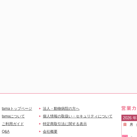
tamaトップページ
法人・動物病院の方へ
営業
tamaについて
個人情報の取扱い・セキュリティについて
2026
年
ご利用ガイド
特定商取引法に関する表示
日
月
ご案
Q&A
会社概要