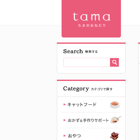
【公式】プ
レミアムキ
ャットフー
ド専門店
「たまのお
ねだり
（tama）」