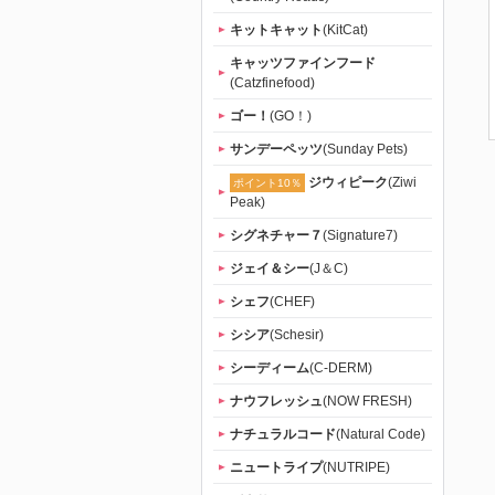
キットキャット
(KitCat)
キャッツファインフード
(Catzfinefood)
ゴー！
(GO！)
サンデーペッツ
(Sunday Pets)
ジウィピーク
(Ziwi
ポイント10％
Peak)
シグネチャー７
(Signature7)
ジェイ＆シー
(J＆C)
シェフ
(CHEF)
シシア
(Schesir)
シーディーム
(C-DERM)
ナウフレッシュ
(NOW FRESH)
ナチュラルコード
(Natural Code)
ニュートライプ
(NUTRIPE)