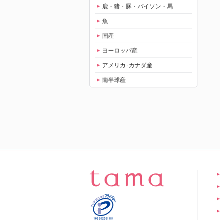
鹿・猪・豚・バイソン・馬
魚
国産
ヨーロッパ産
アメリカ･カナダ産
南半球産