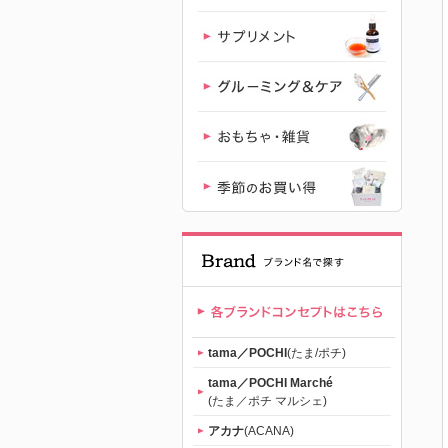
｜初回送料
無料
tama／POCHI
(たま/ポチ)
tama／POCHI Marché
(たま／ポチ マルシェ)
アカナ
(ACANA)