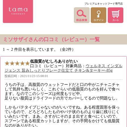
プレミアムキャットフード専門店
ミソサザイさんの口コミ（レビュー）一覧
1 ～ 2 件目を表示しています。（全2件）
低脂質がむしろありがたい
口コミ（レビュー）対象商品：
ウェルネス インダル
ジェンス 旨みしっとりフレーク仕立て チキン&ターキー-85g
投稿日時：2021/11/23 15:08:01
うちの子は、高脂質のウェットフードだと口の中がニチャニチャ
して気持ち悪いらしく、これぐらいの低脂質のものを好んで食べ
ます。なのでこのシリーズは何度もリピ中。
足りない脂質はドライフードの方でカバーしてるので問題なし。
しかもパテタイプじゃないのがいいですね。ある程度固形を保っ
ているので、どろどろしたものやパテ状のものより歯に残りにく
いみたいです。まあ、さすがにそのまま出すと食べにくいので、
スプーンである程度カットしますが、その手間をかけても低脂質
なのがありがたい。