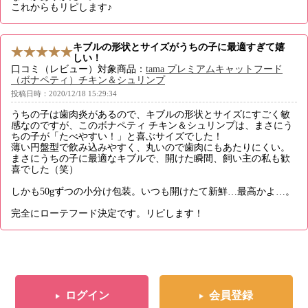
これからもリピします♪
キブルの形状とサイズがうちの子に最適すぎて嬉
しい！
口コミ（レビュー）対象商品：
tama プレミアムキャットフード
（ボナペティ）チキン＆シュリンプ
投稿日時：2020/12/18 15:29:34
うちの子は歯肉炎があるので、キブルの形状とサイズにすごく敏
感なのですが、このボナペティ チキン＆シュリンプは、まさにう
ちの子が「たべやすい！」と喜ぶサイズでした！
薄い円盤型で飲み込みやすく、丸いので歯肉にもあたりにくい。
まさにうちの子に最適なキブルで、開けた瞬間、飼い主の私も歓
喜でした（笑）
しかも50gずつの小分け包装。いつも開けたて新鮮…最高かよ…。
完全にローテフード決定です。リピします！
ログイン
会員登録