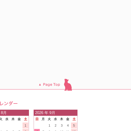
このページのトッ
プへ
日の
 8月
2026
年 9月
火
水
木
金
土
日
月
火
水
木
金
土
内
1
1
2
3
4
5