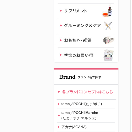
｜初回送料
無料
tama／POCHI
(たま/ポチ)
tama／POCHI Marché
(たま／ポチ マルシェ)
アカナ
(ACANA)