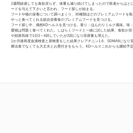
2週間経過しても食欲戻らず、体重も減り続けてしまったので医者からはと
ードを与えて下さいと言われ、フード探しが始まる。
フードや猫の栄養について調べまくり、30種類ほどのプレミアムフードを
やっと食べてくれる総合栄養食のプレミアムフードを見つける。
フード探し中、偶然KDヘルスを見つける。香り：ほんのりミルク風味。味
愛猫は問題く食べてくれた。しばらくフードと一緒に試した結果、食欲が戻
や頻尿気味で1日3～4回していたが2回になり排尿量も増えた。
1か月後再度血液検査と尿検査をした結果クレアチニン1.6、SDMA9になり
療法食でなくても大丈夫とお墨付きをもらう。KDヘルスこれからも継続予