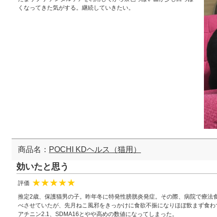
くなってきた気がする。継続していきたい。
商品名：
POCHI KDヘルス（猫用）
効いたと思う
評価
★
★
★
★
★
推定2歳、保護猫男の子。昨年冬に特発性膀胱炎発症。その際、病院で療法食ロ
べさせていたが、先月ねこ風邪をきっかけに食欲不振になりほぼ飲まず食わ
アチニン2.1、SDMA16とやや高めの数値になってしまった。