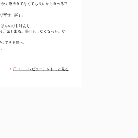
にかく療法食でなくても良いから食べるフ
取り寄せ、試す。
：ほんのり甘味あり。
り元気も出る。嘔吐もしなくなった。や
安心できる値へ。
定。
口コミ（レビュー）をもっと見る