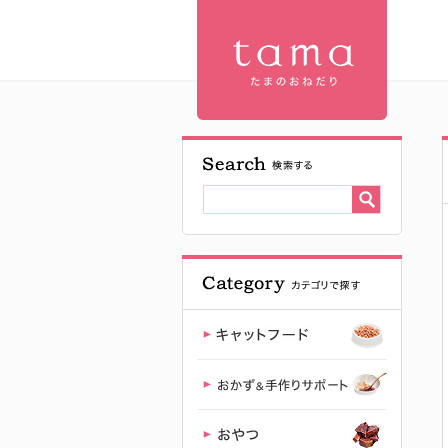
【公式】プ
レミアムキ
ャットフー
ド専門店
「たまのお
ねだり
（tama）」