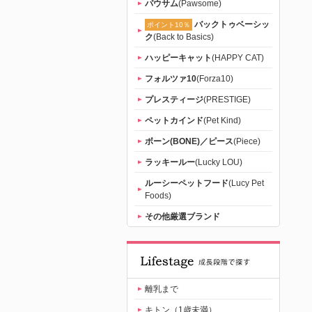
パウサム
(Pawsome)
バックトゥベーシッ
ポイント10％
ク
(Back to Basics)
ハッピーキャット
(HAPPY CAT)
フォルツァ10
(Forza10)
プレスティージ
(PRESTIGE)
ペットカインド
(Pet Kind)
ボーン(BONE)／ピース
(Piece)
ラッキールー
(Lucky LOU)
ルーシーペットフード
(Lucy Pet
Foods)
その他厳選ブランド
離乳まで
キトン（1歳未満）