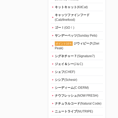
キットキャット
(KitCat)
キャッツファインフード
(Catzfinefood)
ゴー！
(GO！)
サンデーペッツ
(Sunday Pets)
ジウィピーク
(Ziwi
ポイント10％
Peak)
シグネチャー７
(Signature7)
ジェイ＆シー
(J＆C)
シェフ
(CHEF)
シシア
(Schesir)
シーディーム
(C-DERM)
ナウフレッシュ
(NOW FRESH)
ナチュラルコード
(Natural Code)
ニュートライプ
(NUTRIPE)