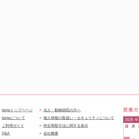
tamaトップページ
法人・動物病院の方へ
営業
tamaについて
個人情報の取扱い・セキュリティについて
2026
年
ご利用ガイド
特定商取引法に関する表示
日
月
ご案
Q&A
会社概要