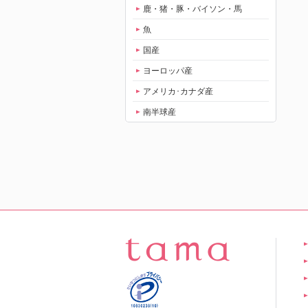
鹿・猪・豚・バイソン・馬
魚
国産
ヨーロッパ産
アメリカ･カナダ産
南半球産