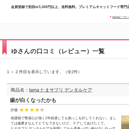
会員登録で初回or3,300円以上、送料無料。プレミアムキャットフード専門
tamaにつ
ゆさんの口コミ（レビュー）一覧
1 ～ 2 件目を表示しています。（全2件）
商品名：
tama たまサプリ デンタルケア
歯が白くなったかも
評価
★
★
★
★
☆
保護猫で警戒心が強く2年経過しても抱っこを許してくれない。まし
ては歯磨きなんてとてもできないけど、ケアしてあげたくて。
たまサプリ デンタルケアを利用してから茶色っぽい歯が少し白っぽ