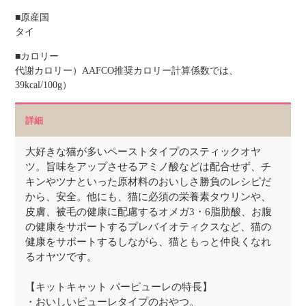
■原産国
タイ
■カロリー
代謝カロリー）AAFCO推奨カロリー計算係数では、
39kcal/100g）
詳細
大好きな猫が多いペーストタイプのスティックオヤ
ツ。旨味をアップさせるアミノ酸などは配合せず、チ
キンやツナといった原材料のおいしさ勝負のレシピだ
から、安全。他にも、猫に必須の栄養素タウリンや、
皮膚、被毛の健康に配慮するオメガ3・6脂肪酸、お腹
の健康をサポートするプレバイオティクスなど、猫の
健康をサポートするしながら、猫ともっと仲良くなれ
るオヤツです。
【キットキャット パーピューレの特長】
・おいしいピューレタイプのおやつ。