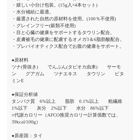
・嬉しい小分け包装。(15g入×4本セット)
・水分補給に最適。
・厳選された自然の原材料を使用。(100％不使用)
・グレインフリー(穀類不使用)
・目と心臓の健康をサポートするタウリン配合。
・皮膚被毛の健康に配慮するオメガ3＆6脂肪酸配合。
・プレバイオティクス配合でお腹の健康をサポート。
●原材料
ツナ(骨抜き) でんぷん(タピオカ由来) サーモ
ン グアガム ツナエキス タウリン ビタ
ミンE
●保証分析値
タンパク質 6%以上 脂肪 0.1%以上 粗繊維
1%以下 灰分 2%以下 水分 86%以下
○代謝カロリー（AFCO推奨カロリー計算係数では、
39kcal/100g）
●原産国：タイ