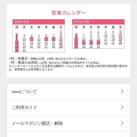
営業日のご案内
2026
8月
2026
9月
日
月
火
水
木
金
土
日
月
火
水
木
金
土
1
1
2
3
4
5
2
3
4
5
6
7
8
6
7
8
9
10
11
12
9
10
11
12
13
14
15
13
14
15
16
17
18
19
16
17
18
19
20
21
22
20
21
22
23
24
25
26
23
24
25
26
27
28
29
27
28
29
30
30
31
■
印：休業日
（荷物の出荷、お問い合わせなどすべてお休み）
■
印：発送のみ対応
（お問い合わせなど荷物の出荷以外すべてお休み）
※インターネットからのご注文受付は随時行っておりますが、休日及び休日前14時以降の受付分
は、翌営業日に出荷手配となります。
tamaについて
ご利用ガイド
メールマガジン購読・解除