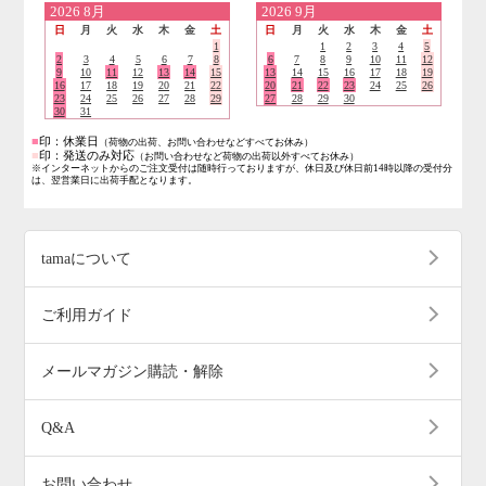
2026
8月
2026
9月
日
月
火
水
木
金
土
日
月
火
水
木
金
土
1
1
2
3
4
5
2
3
4
5
6
7
8
6
7
8
9
10
11
12
9
10
11
12
13
14
15
13
14
15
16
17
18
19
16
17
18
19
20
21
22
20
21
22
23
24
25
26
23
24
25
26
27
28
29
27
28
29
30
30
31
■
印：休業日
（荷物の出荷、お問い合わせなどすべてお休み）
■
印：発送のみ対応
（お問い合わせなど荷物の出荷以外すべてお休み）
※インターネットからのご注文受付は随時行っておりますが、休日及び休日前14時以降の受付分
は、翌営業日に出荷手配となります。
tamaについて
ご利用ガイド
メールマガジン購読・解除
Q&A
お問い合わせ