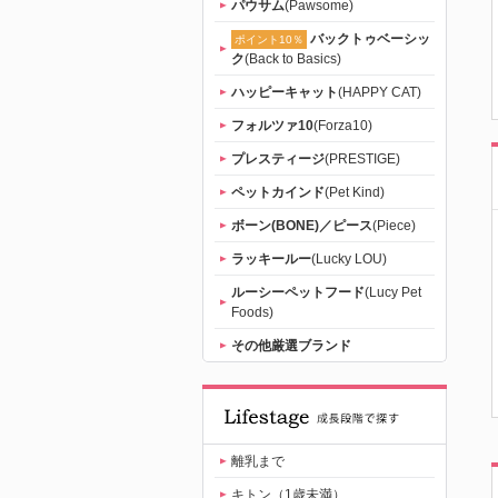
パウサム
(Pawsome)
バックトゥベーシッ
ポイント10％
ク
(Back to Basics)
ハッピーキャット
(HAPPY CAT)
フォルツァ10
(Forza10)
プレスティージ
(PRESTIGE)
ペットカインド
(Pet Kind)
ボーン(BONE)／ピース
(Piece)
ラッキールー
(Lucky LOU)
ルーシーペットフード
(Lucy Pet
Foods)
その他厳選ブランド
離乳まで
キトン（1歳未満）