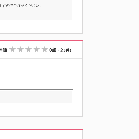
ますのでご注意ください。
評価
0点
（全0件）
☆
☆
☆
☆
☆