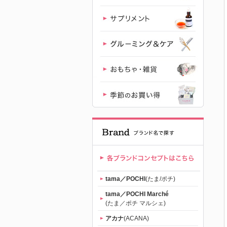
ード専門店
「たまのお
ねだり
（tama）」
公式サイト |
【公式】プ
レミアムキ
tama／POCHI
(たま/ポチ)
ャットフー
tama／POCHI Marché
(たま／ポチ マルシェ)
ド専門店
アカナ
(ACANA)