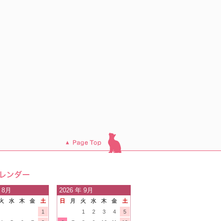
このページのトッ
プへ
日の
 8月
2026
年 9月
火
水
木
金
土
日
月
火
水
木
金
土
内
1
1
2
3
4
5