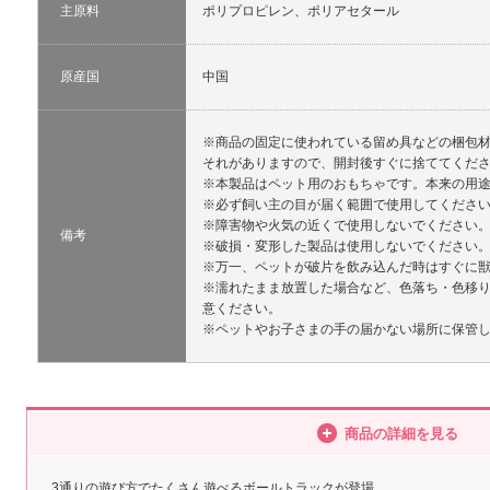
主原料
ポリプロピレン、ポリアセタール
原産国
中国
※商品の固定に使われている留め具などの梱包
それがありますので、開封後すぐに捨ててくだ
※本製品はペット用のおもちゃです。本来の用
※必ず飼い主の目が届く範囲で使用してくださ
※障害物や火気の近くで使用しないでください
備考
※破損・変形した製品は使用しないでください
※万一、ペットが破片を飲み込んだ時はすぐに
※濡れたまま放置した場合など、色落ち・色移
意ください。
※ペットやお子さまの手の届かない場所に保管
商品の詳細を見る
3通りの遊び方でたくさん遊べるボールトラックが登場。