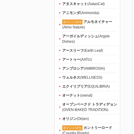
「たまのお
アタスキャット
(AatasCat)
アニモンダ
(Animonda)
ねだり
アルモネイチャー
ポイント10％
(Almo Nature)
（tama）」
アーガイルディッシュ
(Argyle
Dishes)
｜初回送料
アースリーフ
(Earth Leaf)
無料
アートゥー
(AATU)
アンブロシア
(AMBROSIA)
ウェルネス
(WELLNESS)
エクイリブリア
(EQUILIBRIA)
オーナット
(ownat)
オーブンベークド トラディデョン
(OVEN-BAKED TRADITION)
オリジン
(Orijen)
カントリーロード
ポイント10％
(Country Roads)