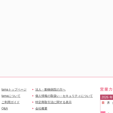
tamaトップページ
法人・動物病院の方へ
営業
tamaについて
個人情報の取扱い・セキュリティについて
2026
年
ご利用ガイド
特定商取引法に関する表示
日
月
ご案
Q&A
会社概要