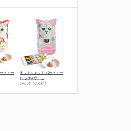
パーピュー
キットキャット パーピュー
レ ツナ&サーモ
ン-60g（15gX4）