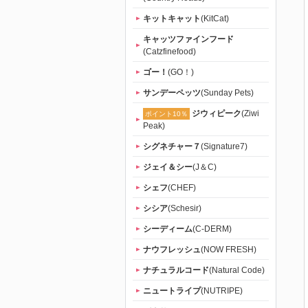
キットキャット
(KitCat)
キャッツファインフード
(Catzfinefood)
ゴー！
(GO！)
サンデーペッツ
(Sunday Pets)
ジウィピーク
(Ziwi
ポイント10％
Peak)
シグネチャー７
(Signature7)
ジェイ＆シー
(J＆C)
シェフ
(CHEF)
シシア
(Schesir)
シーディーム
(C-DERM)
ナウフレッシュ
(NOW FRESH)
ナチュラルコード
(Natural Code)
ニュートライプ
(NUTRIPE)