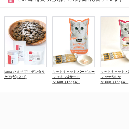
tama たまサプリ デンタル
キットキャット パーピュー
キットキャット 
ケア(60g入り)
レ チキン&サーモ
レ ツナ&おか
ン-60g（15gX4）
か-60g（15gX4）