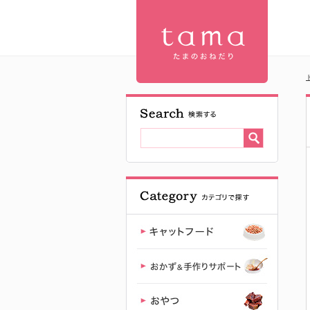
ペットステ
ージ【数量
限定品】ツ
イスト･ボー
ルトラック |
プレミアム
キャットフ