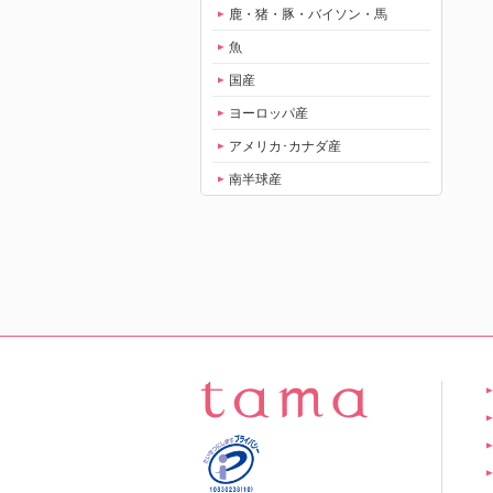
鹿・猪・豚・バイソン・馬
魚
国産
ヨーロッパ産
アメリカ･カナダ産
南半球産