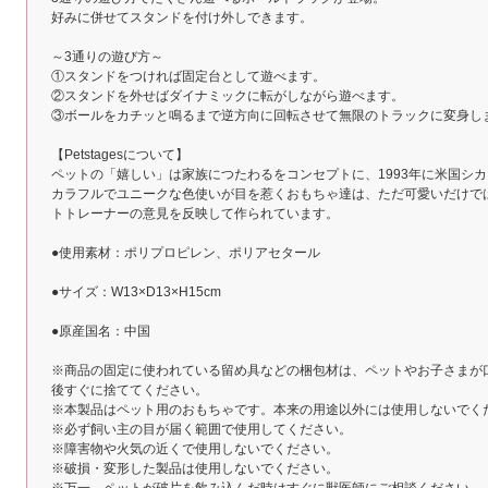
好みに併せてスタンドを付け外しできます。
～3通りの遊び方～
①スタンドをつければ固定台として遊べます。
②スタンドを外せばダイナミックに転がしながら遊べます。
③ボールをカチッと鳴るまで逆方向に回転させて無限のトラックに変身し
【Petstagesについて】
ペットの「嬉しい」は家族につたわるをコンセプトに、1993年に米国シ
カラフルでユニークな色使いが目を惹くおもちゃ達は、ただ可愛いだけでは
トトレーナーの意見を反映して作られています。
●使用素材：ポリプロピレン、ポリアセタール
●サイズ：W13×D13×H15cm
●原産国名：中国
※商品の固定に使われている留め具などの梱包材は、ペットやお子さまが
後すぐに捨ててください。
※本製品はペット用のおもちゃです。本来の用途以外には使用しないでく
※必ず飼い主の目が届く範囲で使用してください。
※障害物や火気の近くで使用しないでください。
※破損・変形した製品は使用しないでください。