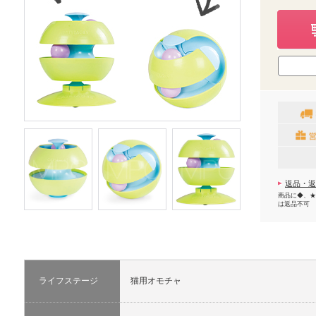
返品・返
商品に◆、★
は返品不可
ライフステージ
猫用オモチャ