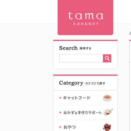
J&C オーラ
ルケア スポ
イト | プレ
ミアムキャ
ットフード
専門店「た
まのおねだ