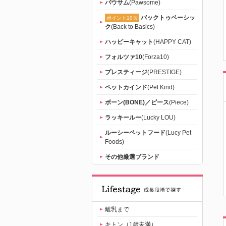
パウサム
(Pawsome)
バックトゥベーシッ
ポイント10％
ク
(Back to Basics)
ハッピーキャット
(HAPPY CAT)
フォルツァ10
(Forza10)
プレスティージ
(PRESTIGE)
ペットカインド
(Pet Kind)
ボーン(BONE)／ピース
(Piece)
ラッキールー
(Lucky LOU)
ルーシーペットフード
(Lucy Pet
Foods)
その他厳選ブランド
離乳まで
キトン（1歳未満）