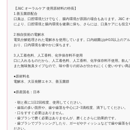
【J&C オーラルケア 使用原材料の特長】
1.善玉菌群配合
口臭は、口腔環境だけでなく、腸内環境が原因の場合もあります。J&C 
により、口腔環境と腸内環境を健康に保ち、さらには、口臭ケアにも役立
2.独自技術の電解水
電気分解処理された電解水を使用しています。口内細菌はpH10以上のア
おり、口内環境を健やかに保ちます。
3.人工着色料、人工香料、化学保存料不使用
口に入れるものだから、人工着色料、人工香料、化学保存料不使用。飲ん
また無味無臭タイプなので、味や香りの好みが分かれにくく使いやすい商
●原材料名
電解水、大豆発酵エキス、善玉菌群
●原産国名：日本
・朝と夜に1日2回程度、使用してください。
・歯垢の多い箇所や、歯や歯茎を中心に2~3滴程度、滴下してください。
・口をすすぐ必要はありません。
・歯ブラシで磨く必要はありませんが、磨くとさらに効果的です。
・歯ブラシでブラッシングしたり、ガーゼやティッシュなどで歯や歯茎を
ださい。