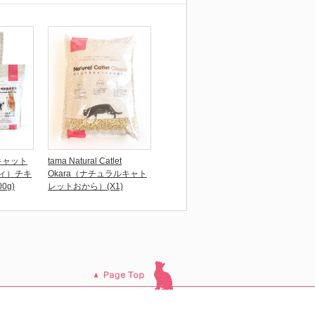
キャット
tama Natural Catlet
ィ）チキ
Okara（ナチュラルキャト
0g)
レットおから）(X1)
このページのトッ
プへ