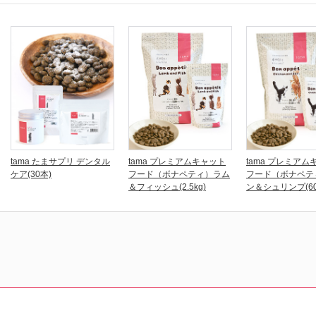
tama たまサプリ デンタル
tama プレミアムキャット
tama プレミアム
ケア(30本)
フード（ボナペティ）ラム
フード（ボナペテ
＆フィッシュ(2.5kg)
ン＆シュリンプ(60