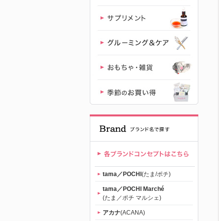
り
（tama）」
公式サイト |
【公式】プ
レミアムキ
ャットフー
ド専門店
tama／POCHI
(たま/ポチ)
「たまのお
tama／POCHI Marché
(たま／ポチ マルシェ)
ねだり
アカナ
(ACANA)