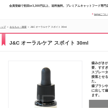
会員登録で初回or3,300円以上、送料無料。プレミアムキャットフード専門
tamaにつ
トップ
＞
おもちゃ・雑貨
＞ J&C オーラルケア スポイト 30ml
J&C オーラルケア スポイト 30ml
歯みがき
要、すす
スプレー
接落とせ
た。
歯ブラシ
に出して
ます。