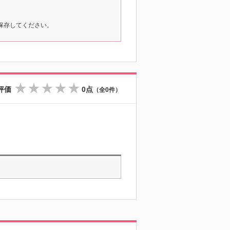
保存してください。
評価
0点
（全0件）
☆
☆
☆
☆
☆