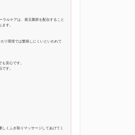
オーラルケアは、善玉菌群を配合すること
ちます。
ルカリ環境では繁殖しにくいといわれて
でも安心です。
品です。
優しくふき取りマッサージしてあげてく