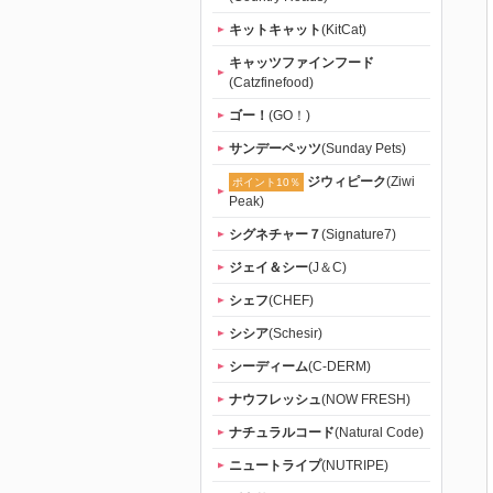
キットキャット
(KitCat)
キャッツファインフード
(Catzfinefood)
ゴー！
(GO！)
サンデーペッツ
(Sunday Pets)
ジウィピーク
(Ziwi
ポイント10％
Peak)
シグネチャー７
(Signature7)
ジェイ＆シー
(J＆C)
シェフ
(CHEF)
シシア
(Schesir)
シーディーム
(C-DERM)
ナウフレッシュ
(NOW FRESH)
ナチュラルコード
(Natural Code)
ニュートライプ
(NUTRIPE)