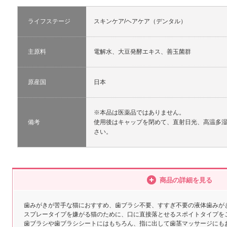
ライフステージ
スキンケア/ヘアケア（デンタル）
主原料
電解水、大豆発酵エキス、善玉菌群
原産国
日本
※本品は医薬品ではありません。
備考
使用後はキャップを閉めて、直射日光、高温多
さい。
商品の詳細を見る
歯みがきが苦手な猫におすすめ、歯ブラシ不要、すすぎ不要の液体歯みが
スプレータイプを嫌がる猫のために、口に直接落とせるスポイトタイプを
歯ブラシや歯ブラシシートにはもちろん、指に出して歯茎マッサージにも