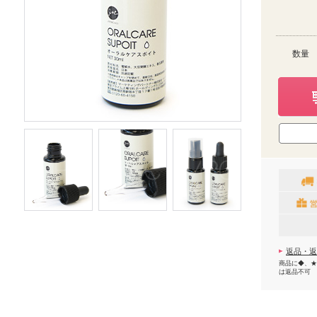
数量
返品・返
商品に◆、★
は返品不可