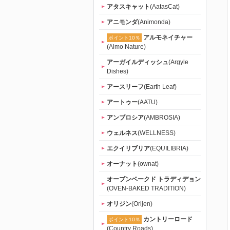
（tama）」
アタスキャット
(AatasCat)
アニモンダ
(Animonda)
｜初回送料
アルモネイチャー
ポイント10％
(Almo Nature)
無料
アーガイルディッシュ
(Argyle
Dishes)
アースリーフ
(Earth Leaf)
アートゥー
(AATU)
アンブロシア
(AMBROSIA)
ウェルネス
(WELLNESS)
エクイリブリア
(EQUILIBRIA)
オーナット
(ownat)
オーブンベークド トラディデョン
(OVEN-BAKED TRADITION)
オリジン
(Orijen)
カントリーロード
ポイント10％
(Country Roads)