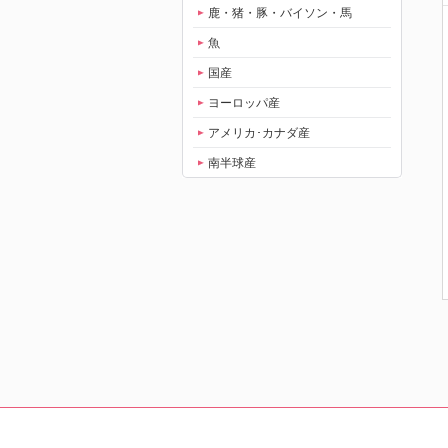
鹿・猪・豚・バイソン・馬
魚
国産
ヨーロッパ産
アメリカ･カナダ産
南半球産