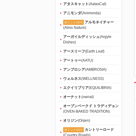
｜初回送料
アタスキャット
(AatasCat)
アニモンダ
(Animonda)
無料
アルモネイチャー
ポイント10％
(Almo Nature)
アーガイルディッシュ
(Argyle
Dishes)
アースリーフ
(Earth Leaf)
アートゥー
(AATU)
アンブロシア
(AMBROSIA)
ウェルネス
(WELLNESS)
エクイリブリア
(EQUILIBRIA)
オーナット
(ownat)
オーブンベークド トラディデョン
(OVEN-BAKED TRADITION)
オリジン
(Orijen)
カントリーロード
ポイント10％
(Country Roads)