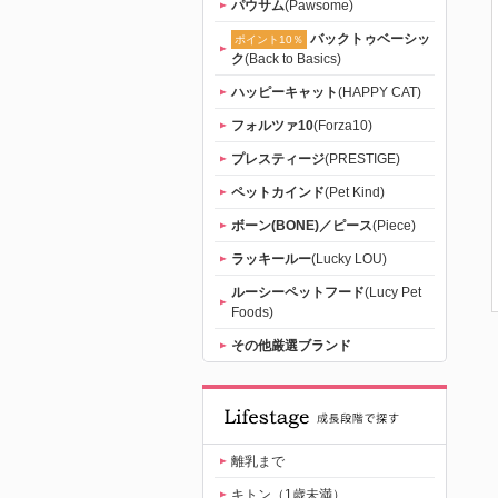
パウサム
(Pawsome)
バックトゥベーシッ
ポイント10％
ク
(Back to Basics)
ハッピーキャット
(HAPPY CAT)
フォルツァ10
(Forza10)
プレスティージ
(PRESTIGE)
ペットカインド
(Pet Kind)
ボーン(BONE)／ピース
(Piece)
ラッキールー
(Lucky LOU)
ルーシーペットフード
(Lucy Pet
Foods)
その他厳選ブランド
離乳まで
キトン（1歳未満）