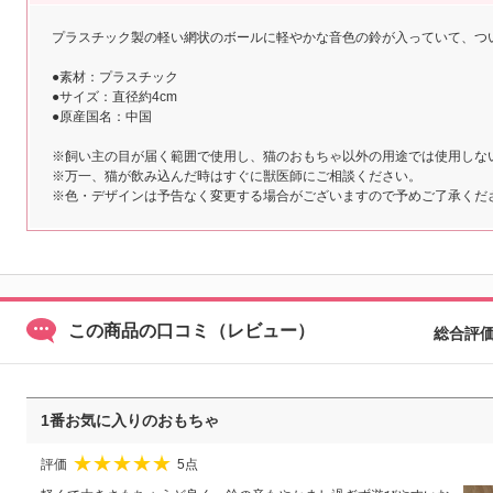
プラスチック製の軽い網状のボールに軽やかな音色の鈴が入っていて、つ
●素材：プラスチック
●サイズ：直径約4cm
●原産国名：中国
※飼い主の目が届く範囲で使用し、猫のおもちゃ以外の用途では使用しな
※万一、猫が飲み込んだ時はすぐに獣医師にご相談ください。
※色・デザインは予告なく変更する場合がございますので予めご了承くだ
この商品の口コミ（レビュー）
総合評
1番お気に入りのおもちゃ
評価
5点
★
★
★
★
★