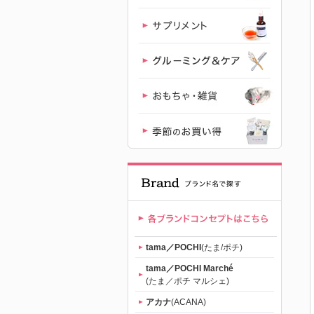
（tama）」
公式サイト |
【公式】プ
レミアムキ
ャットフー
ド専門店
「たまのお
tama／POCHI
(たま/ポチ)
ねだり
tama／POCHI Marché
(たま／ポチ マルシェ)
（tama）」
アカナ
(ACANA)