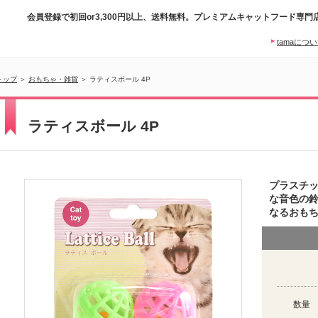
会員登録で初回or3,300円以上、送料無料。プレミアムキャットフード専門
tamaにつ
トップ
＞
おもちゃ・雑貨
＞ ラティスボール 4P
ラティスボール 4P
プラスチ
な音色の
なるおも
数量