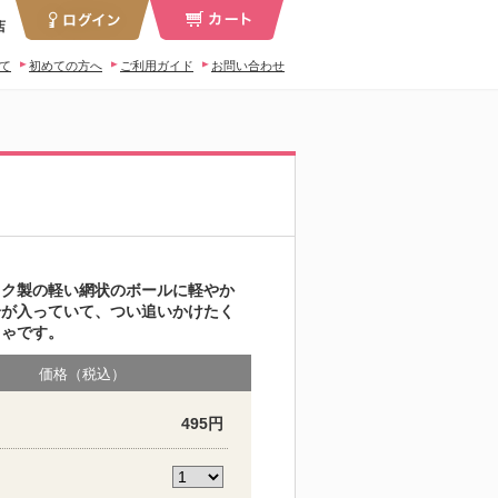
店
いて
初めての方へ
ご利用ガイド
お問い合わせ
ック製の軽い網状のボールに軽やか
鈴が入っていて、つい追いかけたく
ちゃです。
価格（税込）
495円