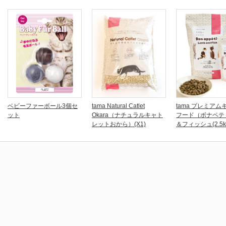
ベビーファーボール3個セ
tama Natural Catlet
tama プレミアム
ット
Okara（ナチュラルキャト
フード（ボナペテ
レットおから）(X1)
＆フィッシュ(2.5k