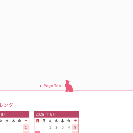
このページのトッ
プへ
日の
 8月
2026
年 9月
火
水
木
金
土
日
月
火
水
木
金
土
内
1
1
2
3
4
5