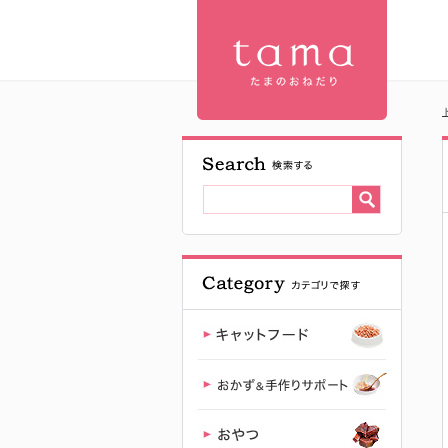
ラティスボ
ール 4P| プ
レミアムキ
ャットフー
ド専門店
「たまのお
ねだり