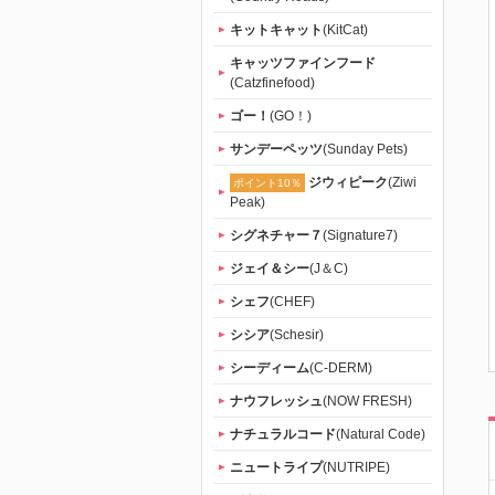
キットキャット
(KitCat)
キャッツファインフード
(Catzfinefood)
ゴー！
(GO！)
サンデーペッツ
(Sunday Pets)
ジウィピーク
(Ziwi
ポイント10％
Peak)
シグネチャー７
(Signature7)
ジェイ＆シー
(J＆C)
シェフ
(CHEF)
シシア
(Schesir)
シーディーム
(C-DERM)
ナウフレッシュ
(NOW FRESH)
ナチュラルコード
(Natural Code)
ニュートライプ
(NUTRIPE)