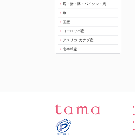
鹿・猪・豚・バイソン・馬
魚
国産
ヨーロッパ産
アメリカ･カナダ産
南半球産