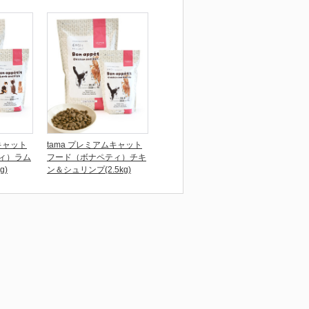
キャット
tama プレミアムキャット
ィ）ラム
フード（ボナペティ）チキ
g)
ン＆シュリンプ(2.5kg)