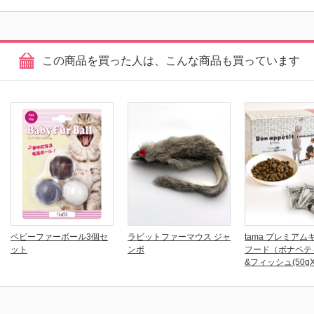
この商品を買った人は、こんな商品も買っています
ベビーファーボール3個セ
ラビットファーマウス ジャ
tama プレミアム
ット
ンボ
フード（ボナペテ
&フィッシュ(50gX