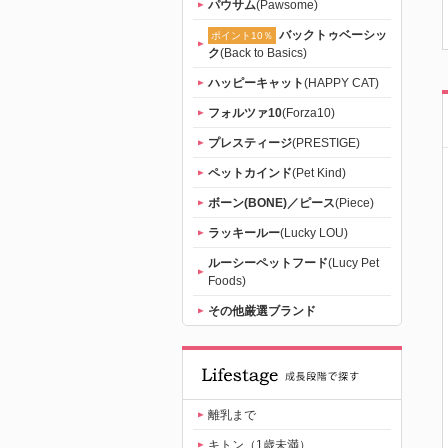
パウサム
(Pawsome)
バックトゥベーシッ
ポイント10％
ク
(Back to Basics)
ハッピーキャット
(HAPPY CAT)
フォルツァ10
(Forza10)
プレスティージ
(PRESTIGE)
ペットカインド
(Pet Kind)
ボーン(BONE)／ピース
(Piece)
ラッキールー
(Lucky LOU)
ルーシーペットフード
(Lucy Pet
Foods)
その他厳選ブランド
離乳まで
キトン（1歳未満）