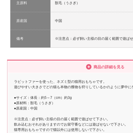
主原料
獣毛（うさぎ）
原産国
中国
備考
※注意点：必ず飼い主様の目の届く範囲で遊ば
商品の詳細を見る
ラビットファーを使った、ネズミ型の猫用おもちゃです。
遊びやすい大きさでどの猫も本物の獲物を狩りしているかのように夢中に
●サイズ：体長：約5～7（cm）約3g
●原材料：獣毛（うさぎ）
●原産国：中国
※注意点：必ず飼い主様の目の届く範囲で遊ばせて下さい。
飲み込むおそれがありますのでお留守番などには遊ばせないで下さい。
猫専用おもちゃですので猫以外には使用しないで下さい。