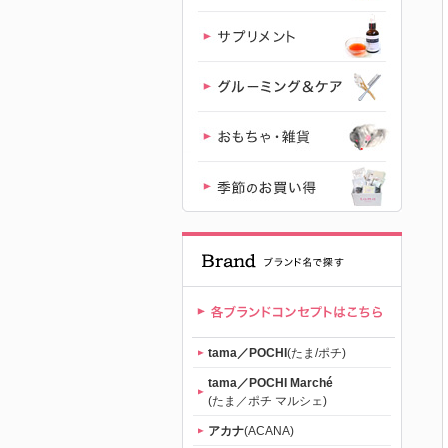
「たまのお
ねだり
（tama）」
｜初回送料
無料
tama／POCHI
(たま/ポチ)
tama／POCHI Marché
(たま／ポチ マルシェ)
アカナ
(ACANA)