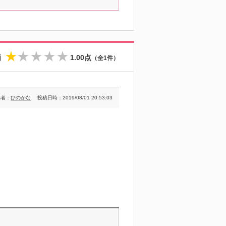
価
1.00点
（全1件）
★
☆
☆
☆
☆
稿者：
ひのかな
投稿日時：2019/08/01 20:53:03