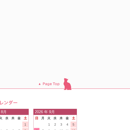
このページのトッ
プへ
日の
 8月
2026
年 9月
火
水
木
金
土
日
月
火
水
木
金
土
内
1
1
2
3
4
5