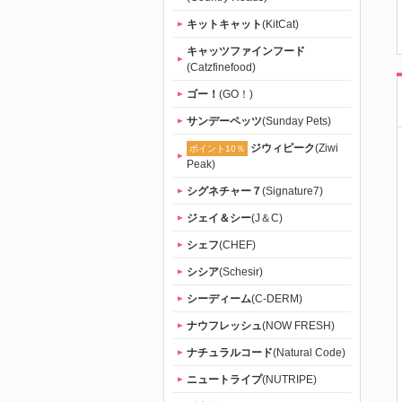
キットキャット
(KitCat)
キャッツファインフード
(Catzfinefood)
ゴー！
(GO！)
サンデーペッツ
(Sunday Pets)
ジウィピーク
(Ziwi
ポイント10％
Peak)
シグネチャー７
(Signature7)
ジェイ＆シー
(J＆C)
シェフ
(CHEF)
シシア
(Schesir)
シーディーム
(C-DERM)
ナウフレッシュ
(NOW FRESH)
ナチュラルコード
(Natural Code)
ニュートライプ
(NUTRIPE)