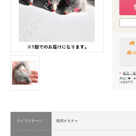
返品・返
商品に◆、★
は返品不可
ライフステージ
猫用オモチャ