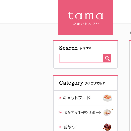
ラビットフ
ァーマウス3
個セット |
【公式】プ
レミアムキ
ャットフー
ド専門店