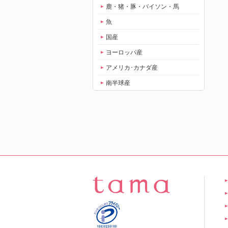
鹿・猪・豚・バイソン・馬
魚
国産
ヨーロッパ産
アメリカ･カナダ産
南半球産