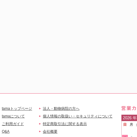
tamaトップページ
法人・動物病院の方へ
営業
tamaについて
個人情報の取扱い・セキュリティについて
2026
年
ご利用ガイド
特定商取引法に関する表示
日
月
ご案
Q&A
会社概要