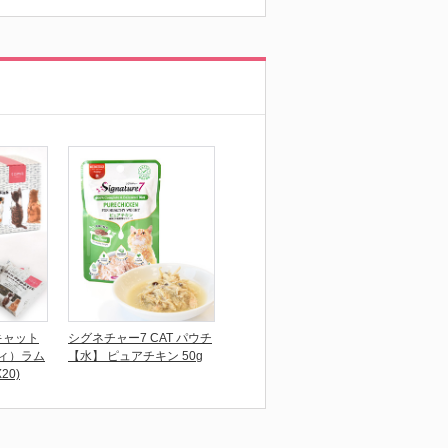
キャット
シグネチャー7 CAT パウチ
ィ）ラム
【水】 ピュアチキン 50g
20)