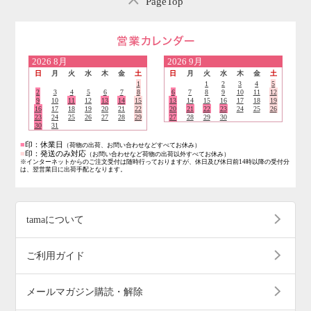
PageTop
営業日のご案内
2026
8月
2026
9月
日
月
火
水
木
金
土
日
月
火
水
木
金
土
1
1
2
3
4
5
2
3
4
5
6
7
8
6
7
8
9
10
11
12
9
10
11
12
13
14
15
13
14
15
16
17
18
19
16
17
18
19
20
21
22
20
21
22
23
24
25
26
23
24
25
26
27
28
29
27
28
29
30
30
31
■
印：休業日
（荷物の出荷、お問い合わせなどすべてお休み）
■
印：発送のみ対応
（お問い合わせなど荷物の出荷以外すべてお休み）
※インターネットからのご注文受付は随時行っておりますが、休日及び休日前14時以降の受付分
は、翌営業日に出荷手配となります。
tamaについて
ご利用ガイド
メールマガジン購読・解除