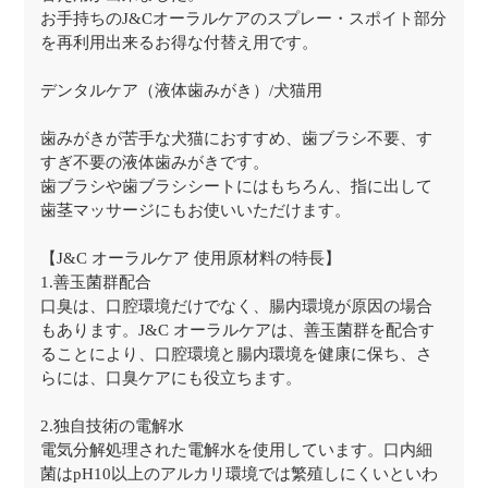
お手持ちのJ&Cオーラルケアのスプレー・スポイト部分
を再利用出来るお得な付替え用です。
デンタルケア（液体歯みがき）/犬猫用
歯みがきが苦手な犬猫におすすめ、歯ブラシ不要、す
すぎ不要の液体歯みがきです。
歯ブラシや歯ブラシシートにはもちろん、指に出して
歯茎マッサージにもお使いいただけます。
【J&C オーラルケア 使用原材料の特長】
1.善玉菌群配合
口臭は、口腔環境だけでなく、腸内環境が原因の場合
もあります。J&C オーラルケアは、善玉菌群を配合す
ることにより、口腔環境と腸内環境を健康に保ち、さ
らには、口臭ケアにも役立ちます。
2.独自技術の電解水
電気分解処理された電解水を使用しています。口内細
菌はpH10以上のアルカリ環境では繁殖しにくいといわ