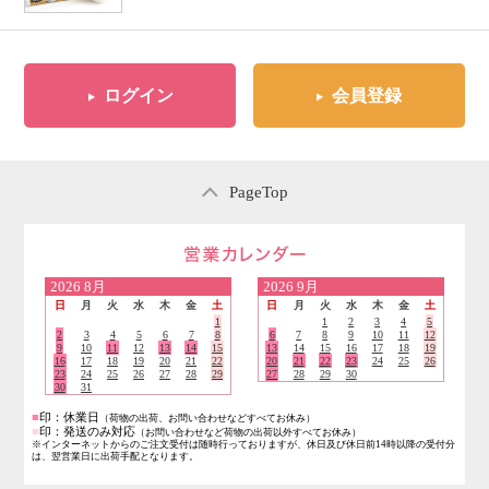
ログイン
会員登録
PageTop
営業日のご案内
2026
8月
2026
9月
日
月
火
水
木
金
土
日
月
火
水
木
金
土
1
1
2
3
4
5
2
3
4
5
6
7
8
6
7
8
9
10
11
12
9
10
11
12
13
14
15
13
14
15
16
17
18
19
16
17
18
19
20
21
22
20
21
22
23
24
25
26
23
24
25
26
27
28
29
27
28
29
30
30
31
■
印：休業日
（荷物の出荷、お問い合わせなどすべてお休み）
■
印：発送のみ対応
（お問い合わせなど荷物の出荷以外すべてお休み）
※インターネットからのご注文受付は随時行っておりますが、休日及び休日前14時以降の受付分
は、翌営業日に出荷手配となります。