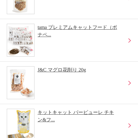
tama プレミアムキャットフード（ボ
ナペ...
J&C マグロ花削り 20g
キットキャット パーピューレ チキ
ン&フ...