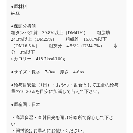
●原材料
納豆
●保証分析値
粗タンパク質 39.8%以上（DM41%） 粗脂肪
24.3%以上（DM25%） 粗繊維 16.01%以下
（DM16.5％） 粗灰分 4.56%（DM4.7%） 水
分 3%以下
○カロリー 418.7kcal/100g
●サイズ：長さ 7-9㎜ 厚さ 4-6㎜
●給与目安量（1日）：おやつ・副食として主食の給与
量の10-20％を目安に加減して与えて下さい。
●原産国：日本
・高温多湿・直射日光を避け冷暗所で保存して下さ
い。
・開封後はお早めにお使いください。