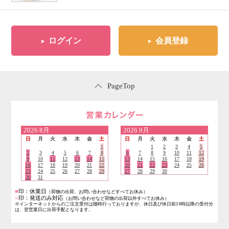
ログイン
会員登録
PageTop
営業日のご案内
2026
8月
2026
9月
日
月
火
水
木
金
土
日
月
火
水
木
金
土
1
1
2
3
4
5
2
3
4
5
6
7
8
6
7
8
9
10
11
12
9
10
11
12
13
14
15
13
14
15
16
17
18
19
16
17
18
19
20
21
22
20
21
22
23
24
25
26
23
24
25
26
27
28
29
27
28
29
30
30
31
■
印：休業日
（荷物の出荷、お問い合わせなどすべてお休み）
■
印：発送のみ対応
（お問い合わせなど荷物の出荷以外すべてお休み）
※インターネットからのご注文受付は随時行っておりますが、休日及び休日前14時以降の受付分
は、翌営業日に出荷手配となります。