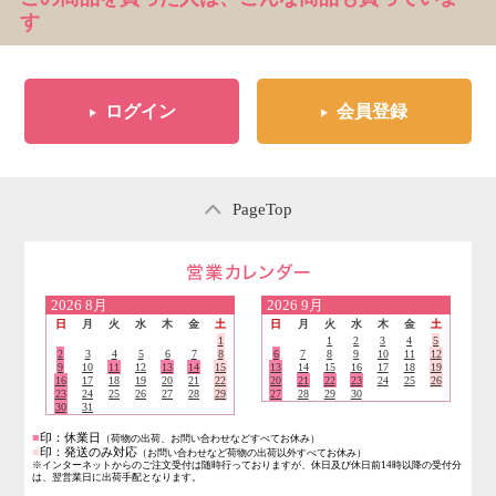
す
ログイン
会員登録
PageTop
営業日のご案内
2026
8月
2026
9月
日
月
火
水
木
金
土
日
月
火
水
木
金
土
1
1
2
3
4
5
2
3
4
5
6
7
8
6
7
8
9
10
11
12
9
10
11
12
13
14
15
13
14
15
16
17
18
19
16
17
18
19
20
21
22
20
21
22
23
24
25
26
23
24
25
26
27
28
29
27
28
29
30
30
31
■
印：休業日
（荷物の出荷、お問い合わせなどすべてお休み）
■
印：発送のみ対応
（お問い合わせなど荷物の出荷以外すべてお休み）
※インターネットからのご注文受付は随時行っておりますが、休日及び休日前14時以降の受付分
は、翌営業日に出荷手配となります。