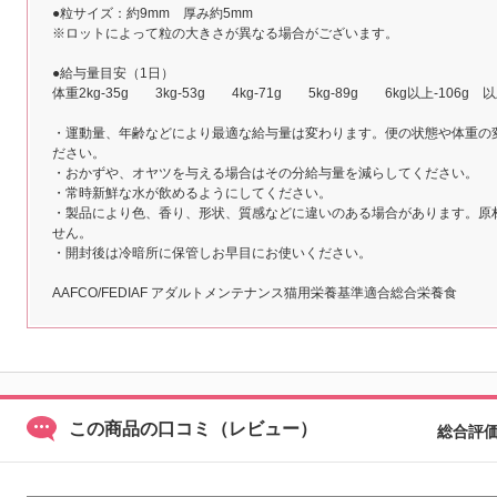
●粒サイズ：約9mm 厚み約5mm
※ロットによって粒の大きさが異なる場合がございます。
●給与量目安（1日）
体重2kg-35g 3kg-53g 4kg-71g 5kg-89g 6kg以上-106g
・運動量、年齢などにより最適な給与量は変わります。便の状態や体重の
ださい。
・おかずや、オヤツを与える場合はその分給与量を減らしてください。
・常時新鮮な水が飲めるようにしてください。
・製品により色、香り、形状、質感などに違いのある場合があります。原
せん。
・開封後は冷暗所に保管しお早目にお使いください。
AAFCO/FEDIAF アダルトメンテナンス猫用栄養基準適合総合栄養食
この商品の口コミ（レビュー）
総合評