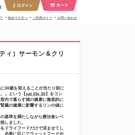
店
いて
初めての方へ
ご利用ガイド
お問い合わせ
ペティ）サーモン＆クリ
に30歳を迎えることが当たり前に
に。」という【
cat life 30
】をコン
、室内で暮らす猫の健康に徹底的に
、腎臓の健康に影響するリンの値に
食の基準を満たしながら療法食レベ
目指しました。
事をドライフードだけで済ませてし
も、必要に応じてウェットフードや