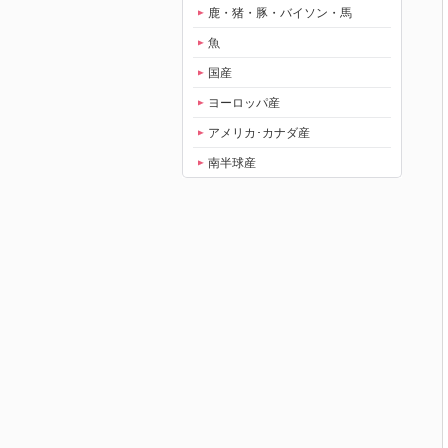
鹿・猪・豚・バイソン・馬
魚
国産
ヨーロッパ産
アメリカ･カナダ産
南半球産