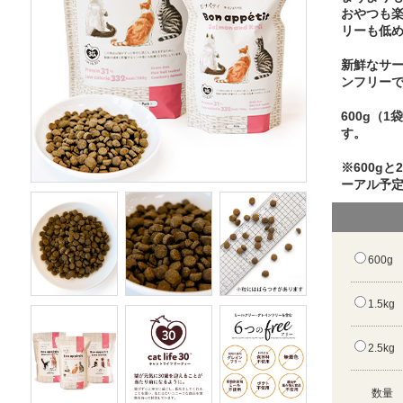
おやつも
リーも低
新鮮なサ
ンフリー
600g（
す。
※600g
ーアル予
600g
1.5kg
2.5kg
数量