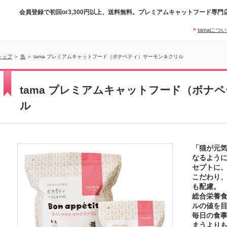
会員登録で初回or3,300円以上、送料無料。プレミアムキャットフード専門
tamaにつ
トップ
＞
魚
＞ tama プレミアムキャットフード（ボナペティ）サーモン＆クリル
tama プレミアムキャットフード（ボナ
ル
「猫が元気
なるよう
セプトに
こだわり
も配慮。
総合栄養
ルの値を
毎日の食
まうより