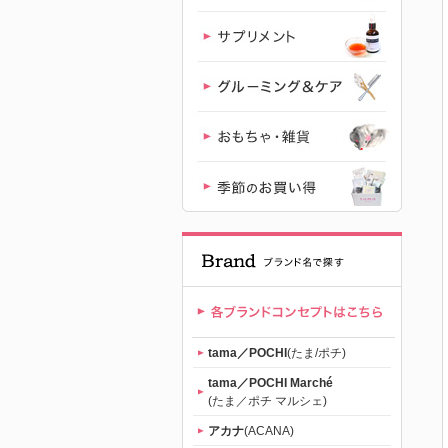
まのおねだ
り
（tama）」
公式サイト |
【公式】プ
レミアムキ
ャットフー
tama／POCHI
(たま/ポチ)
ド専門店
tama／POCHI Marché
(たま／ポチ マルシェ)
「たまのお
アカナ
(ACANA)