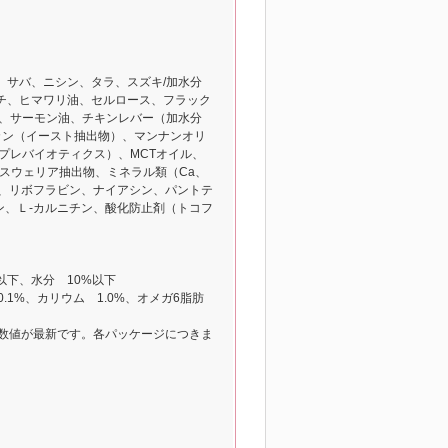
、サバ、ニシン、タラ、スズキ/加水分
チ、ヒマワリ油、セルロース、フラック
）、サーモン油、チキンレバー（加水分
カン（イースト抽出物）、マンナンオリ
プレバイオティクス）、MCTオイル、
スウェリア抽出物、ミネラル類（Ca、
アミン、リボフラビン、ナイアシン、パントテ
ン、Ｌ-カルニチン、酸化防止剤（トコフ
以下、水分 10%以下
0.1%、カリウム 1.0%、オメガ6脂肪
の数値が最新です。各パッケージにつきま