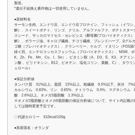
製造。
*遺伝子組換え農作物は一切使用していません。
●原材料名
サーモン生肉、エンドウ豆、エンドウ豆プロテイン、フィッシュ（イワシ
解）、スイートポテト、リンゴ、クリル、アルファルファ、ポテトスター
スシード、サッカロマイセス・セレビシエ（酵母菌/プロバイオティクス
解）、ボラージ油、キャロブ繊維、チコリ繊維、ブレンドハーブ、βグル
ゴ糖（プレバイオティクス）、クランベリー、ケルプ、イヌリン（FOS源/
緑イ貝、エンテロコッカスフェシウム（プロバイオティクス）、MSM、ボ
K、Zn、Fe、Mn、Cu、I、Se）、ビタミン類（A、D3、E、K3、チ
ン酸 、ピリドキシン、B12、ビオチン、塩化コリン、葉酸、C）、タウリ
ェロール）
●保証分析値
タンパク質 31%以上、脂質 15%以上、粗繊維 9.5%以下、灰分 7%
カルシウム 0.83%、リン 0.65%、ナトリウム 0.4%、マグネシウム 
酸 2.6%以上、オメガ3脂肪酸 1.3%以上
※オメガ3脂肪酸とオメガ6脂肪酸の保証分析値について、サイト内記載
しては随時変更予定です。
〇代謝カロリー 332kcal/100g
●原産国名：オランダ