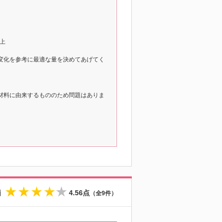
 以上
変化を参考に最適な量を決めてあげてく
材料に由来するもののため問題はありま
価
4.56点
（全9件）
★
★
★
★
☆