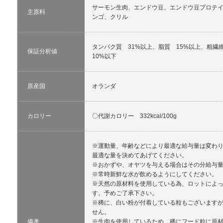
サーモン生肉、エンドウ豆、エンドウ豆プロテ
主原料
ンゴ、クリル
タンパク質 31%以上、脂質 15%以上、粗繊
保証分析値
10%以下
原産国
オランダ
カロリー
〇代謝カロリー 332kcal/100g
※運動量、年齢などにより最適な給与量は変わ
最適な量を決めてあげてください。
※おかずや、オヤツを与える場合はその分給与
※常時新鮮な水が飲めるようにしてください。
※天然の原材料を使用している為、ロットによ
す。予めご了承下さい。
※稀に、白い粉が付着している粒もございます
せん。
備考
※生肉を使用しているため、稀にフード粒に原