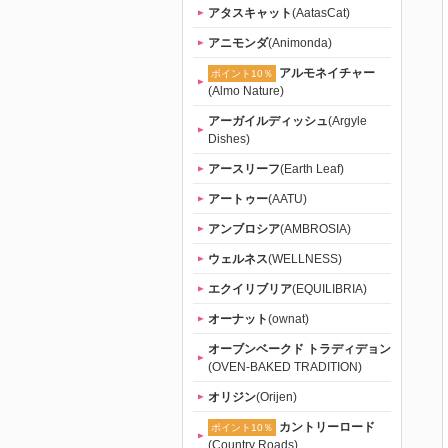
ねだり
アタスキャット
(AatasCat)
アニモンダ
(Animonda)
（tama）」
アルモネイチャー
ポイント10％
(Almo Nature)
｜初回送料
アーガイルディッシュ
(Argyle
Dishes)
無料
アースリーフ
(Earth Leaf)
アートゥー
(AATU)
アンブロシア
(AMBROSIA)
ウェルネス
(WELLNESS)
エクイリブリア
(EQUILIBRIA)
オーナット
(ownat)
オーブンベークド トラディデョン
(OVEN-BAKED TRADITION)
オリジン
(Orijen)
カントリーロード
ポイント10％
(Country Roads)