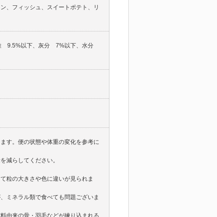
イン、フィッシュ、スイートポテト、リ
維 9.5%以下、灰分 7%以下、水分
ります。便の状態や体重の変化を参考に
量を減らしてください。
って粒の大きさや色に違いが見られま
が、ミネラル類で食べても問題ございま
材料由来の骨・羽毛などが練り込まれる