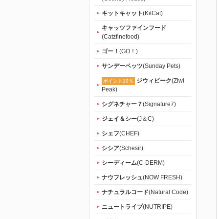
キットキャット
(KitCat)
キャッツファインフード
(Catzfinefood)
ゴー！
(GO！)
サンデーペッツ
(Sunday Pets)
ジウィピーク
(Ziwi
ポイント10％
Peak)
シグネチャー７
(Signature7)
ジェイ＆シー
(J＆C)
シェフ
(CHEF)
シシア
(Schesir)
シーディーム
(C-DERM)
ナウフレッシュ
(NOW FRESH)
ナチュラルコード
(Natural Code)
ニュートライプ
(NUTRIPE)