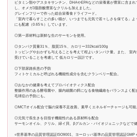
ビタミン類やアスタキサンチン、DHAやEPAなどの栄養素が豊富に含ま
し、オメガ3脂肪酸豊富なクリルも加えました。
グレインフリーで作った総合栄養食ドライフード。
「室内で暮らすことの多い猫が、いつまでも元気で若々しさを保てる」よ
にも配慮（0.65％）しています。
◎第一原材料は新鮮な生のサーモンを使用。
◎タンパク質量31％、脂質15％、カロリー332kcal/100g
トッピングやおかずも与えることを考えて程よいタンパク量。また、 室
受けていることを考慮して 低カロリー設計です。
◎下部尿路疾患の予防
フィトケミカルと呼ばれる機能性成分を含むクランベリー配合。
◎おなかの健康を考えてプロバイオティクス配合
整腸作用のある酵母菌や、腸内細菌の餌になる食物繊維をバランスよく配
毛球症の予防にも。
◎MCTオイル配合で脳の栄養不足改善。素早くエネルギーチャージも可能
◎元気で長生きを目指す機能性のある原材料を配合
サーモンオイル、クリル、緑イ貝、βグルカン・バイオジェニックなどで
○世界基準の品質管理認証ISO9001、ヨーロッパ基準の品質管理認証GM