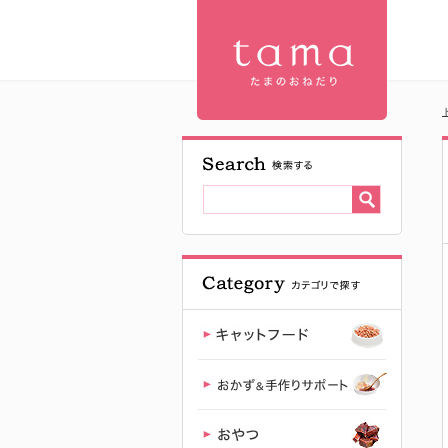
tama ボナペ
ティ サー
モン＆クリ
ル | プレ
ミアムキャ
ットフード
専門店「た