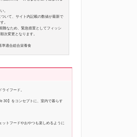
さい。
について、サイト内記載の数値が最新で
です。
手困難なため、緊急措置としてフィッシ
に順次変更となります。
栄養基準適合総合栄養食
ドライフード。
fe 30】をコンセプトに、室内で暮らす
ェットフードやおやつも楽しめるように