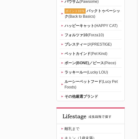
パウサム
(Pawsome)
バックトゥベーシッ
ポイント10％
ク
(Back to Basics)
ハッピーキャット
(HAPPY CAT)
フォルツァ10
(Forza10)
プレスティージ
(PRESTIGE)
ペットカインド
(Pet Kind)
ボーン(BONE)／ピース
(Piece)
ラッキールー
(Lucky LOU)
ルーシーペットフード
(Lucy Pet
Foods)
その他厳選ブランド
離乳まで
キトン（1歳未満）