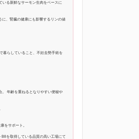
れている新鮮なサーモン生肉をベースに
うに、腎臓の健康にも影響するリンの値
内で暮らしていること、不妊去勢手術を
合。 年齢を重ねるとなりやすい便秘や
。
健康をサポート。
P＋B8を取得している品質の高い工場にて