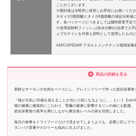
ことがございます。
※開封後は冷暗所に保管しお早目にお使いくだ
※オメガ3脂肪酸とオメガ6脂肪酸の保証分析値
す。各パッケージにつきましては随時変更予定
※使用原材料フィッシュ(加水分解)が品薄で入
ュプロテインを代替え原料として使用したもの
AAFCO/FEDIAF アダルトメンテナンス猫用
商品の詳細を見る
新鮮なサーモンの生肉をベースにし、グレインフリーで作った総合栄養食
「猫が元気に30歳を迎えることが当たり前になるように。」という【cat li
猫の健康に徹底的にこだわり、腎臓の健康に影響するリンの値にも配慮。
総合栄養食の基準を満たしながら療法食レベルの値を目指しました。
毎日の食事をドライフードだけで済ませてしまうよりも、必要に応じてウ
タンパク質量やカロリーも低めに仕上げました。