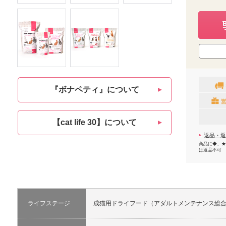
『ボナペティ』について
【cat life 30】について
返品・返
商品に◆、★
は返品不可
ライフステージ
成猫用ドライフード（アダルトメンテナンス総