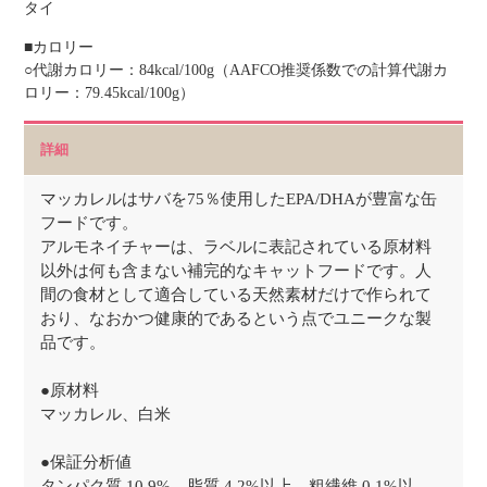
タイ
■カロリー
○代謝カロリー：84kcal/100g（AAFCO推奨係数での計算代謝カ
ロリー：79.45kcal/100g）
詳細
マッカレルはサバを75％使用したEPA/DHAが豊富な缶
フードです。
アルモネイチャーは、ラベルに表記されている原材料
以外は何も含まない補完的なキャットフードです。人
間の食材として適合している天然素材だけで作られて
おり、なおかつ健康的であるという点でユニークな製
品です。
●原材料
マッカレル、白米
●保証分析値
タンパク質 10.9%、脂質 4.2%以上、粗繊維 0.1%以