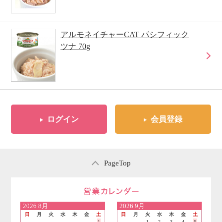
アルモネイチャーCAT パシフィック
ツナ 70g
ログイン
会員登録
PageTop
営業日のご案内
2026
8月
2026
9月
日
月
火
水
木
金
土
日
月
火
水
木
金
土
1
1
2
3
4
5