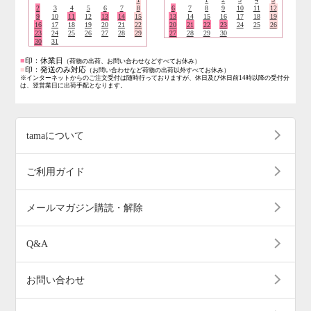
2
3
4
5
6
7
8
6
7
8
9
10
11
12
9
10
11
12
13
14
15
13
14
15
16
17
18
19
16
17
18
19
20
21
22
20
21
22
23
24
25
26
23
24
25
26
27
28
29
27
28
29
30
30
31
■
印：休業日
（荷物の出荷、お問い合わせなどすべてお休み）
■
印：発送のみ対応
（お問い合わせなど荷物の出荷以外すべてお休み）
※インターネットからのご注文受付は随時行っておりますが、休日及び休日前14時以降の受付分
は、翌営業日に出荷手配となります。
tamaについて
ご利用ガイド
メールマガジン購読・解除
Q&A
お問い合わせ