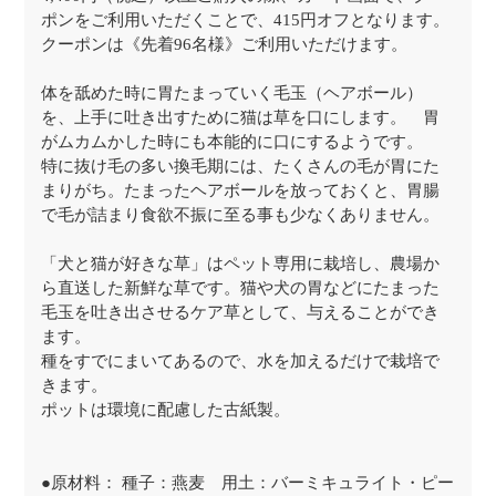
ポンをご利用いただくことで、415円オフとなります。
クーポンは《先着96名様》ご利用いただけます。
体を舐めた時に胃たまっていく毛玉（ヘアボール）
を、上手に吐き出すために猫は草を口にします。 胃
がムカムかした時にも本能的に口にするようです。
特に抜け毛の多い換毛期には、たくさんの毛が胃にた
まりがち。たまったヘアボールを放っておくと、胃腸
で毛が詰まり食欲不振に至る事も少なくありません。
「犬と猫が好きな草」はペット専用に栽培し、農場か
ら直送した新鮮な草です。猫や犬の胃などにたまった
毛玉を吐き出させるケア草として、与えることができ
ます。
種をすでにまいてあるので、水を加えるだけで栽培で
きます。
ポットは環境に配慮した古紙製。
●原材料： 種子：燕麦 用土：バーミキュライト・ピー