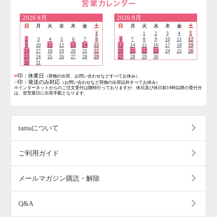
営業日のご案内
2026
8月
2026
9月
日
月
火
水
木
金
土
日
月
火
水
木
金
土
1
1
2
3
4
5
2
3
4
5
6
7
8
6
7
8
9
10
11
12
9
10
11
12
13
14
15
13
14
15
16
17
18
19
16
17
18
19
20
21
22
20
21
22
23
24
25
26
23
24
25
26
27
28
29
27
28
29
30
30
31
■
印：休業日
（荷物の出荷、お問い合わせなどすべてお休み）
■
印：発送のみ対応
（お問い合わせなど荷物の出荷以外すべてお休み）
※インターネットからのご注文受付は随時行っておりますが、休日及び休日前14時以降の受付分
は、翌営業日に出荷手配となります。
tamaについて
ご利用ガイド
メールマガジン購読・解除
Q&A