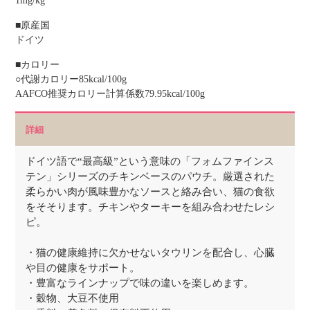
1mg/kg
■原産国
ドイツ
■カロリー
○代謝カロリー85kcal/100g
AAFCO推奨カロリー計算係数79.95kcal/100g
詳細
ドイツ語で“最高級”という意味の「フォムファインス
テン」シリーズのチキンベースのパウチ。厳選された
柔らかい肉が風味豊かなソースと絡み合い、猫の食欲
をそそります。チキンやターキーを組み合わせたレシ
ピ。
・猫の健康維持に欠かせないタウリンを配合し、心臓
や目の健康をサポート。
・豊富なラインナップで味の違いを楽しめます。
・穀物、大豆不使用