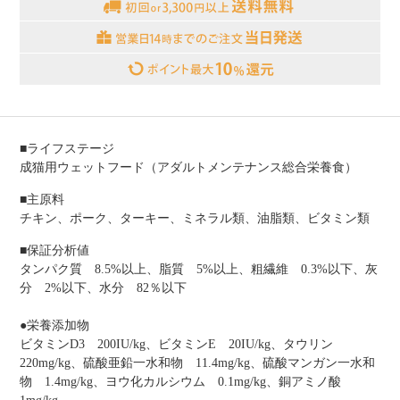
■ライフステージ
成猫用ウェットフード（アダルトメンテナンス総合栄養食）
■主原料
チキン、ポーク、ターキー、ミネラル類、油脂類、ビタミン類
■保証分析値
タンパク質 8.5%以上、脂質 5%以上、粗繊維 0.3%以下、灰
分 2%以下、水分 82％以下
●栄養添加物
ビタミンD3 200IU/kg、ビタミンE 20IU/kg、タウリン
220mg/kg、硫酸亜鉛一水和物 11.4mg/kg、硫酸マンガン一水和
物 1.4mg/kg、ヨウ化カルシウム 0.1mg/kg、銅アミノ酸