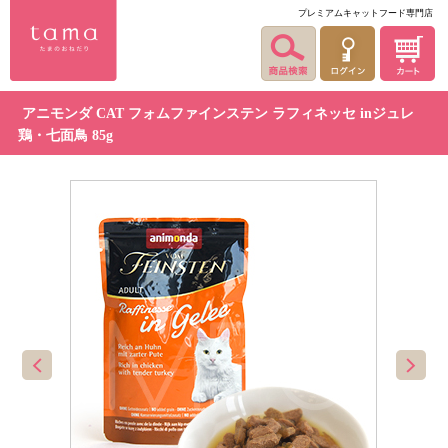
プレミアムキャットフード専門店
アニモンダ CAT フォムファインステン ラフィネッセ inジュレ
鶏・七面鳥 85g