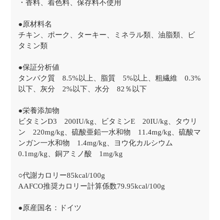
・香料、着色料、保存料不使用
●原材料名
チキン、ポーク、ターキー、ミネラル類、油脂類、ビ
タミン類
●保証分析値
タンパク質 8.5%以上、脂質 5%以上、粗繊維 0.3%
以下、灰分 2%以下、水分 82％以下
●栄養添加物
ビタミンD3 200IU/kg、ビタミンE 20IU/kg、タウリ
ン 220mg/kg、硫酸亜鉛一水和物 11.4mg/kg、硫酸マ
ンガン一水和物 1.4mg/kg、ヨウ化カルシウム
0.1mg/kg、銅アミノ酸 1mg/kg
○代謝カロリー85kcal/100g
AAFCO推奨カロリー計算係数79.95kcal/100g
●原産国名：ドイツ