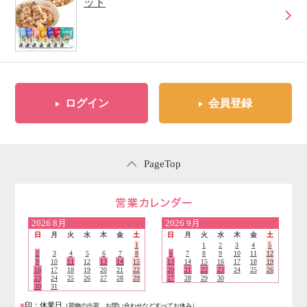
ット
ログイン
会員登録
PageTop
営業日のご案内
2026
8月
2026
9月
日
月
火
水
木
金
土
日
月
火
水
木
金
土
1
1
2
3
4
5
2
3
4
5
6
7
8
6
7
8
9
10
11
12
9
10
11
12
13
14
15
13
14
15
16
17
18
19
16
17
18
19
20
21
22
20
21
22
23
24
25
26
23
24
25
26
27
28
29
27
28
29
30
30
31
■
印：休業日
（荷物の出荷、お問い合わせなどすべてお休み）