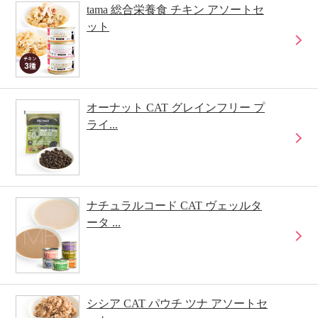
tama 総合栄養食 チキン アソートセ
ット
オーナット CAT グレインフリー プ
ライ...
ナチュラルコード CAT ヴェッルタ
ータ ...
シシア CAT パウチ ツナ アソートセ