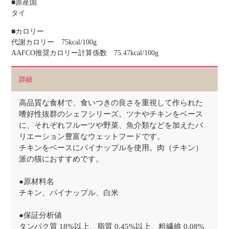
■原産国
タイ
■カロリー
代謝カロリー 75kcal/100g
AAFCO推奨カロリー計算係数 75.47kcal/100g
詳細
高品質な食材で、食いつきの良さを重視して作られた
嗜好性抜群のシェフシリーズ。ツナやチキンをベース
に、それぞれフルーツや野菜、魚介類などを加えたバ
リエーション豊富なウェットフードです。
チキンをベースにパイナップルを使用。肉（チキン）
派の猫におすすめです。
●原材料名
チキン、パイナップル、白米
●保証分析値
タンパク質 18%以上、脂質 0.45%以上、粗繊維 0.08%