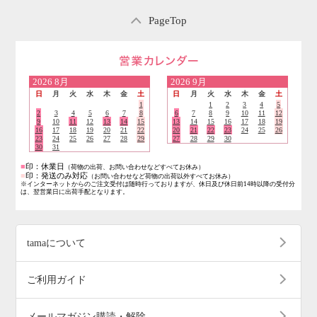
PageTop
営業日のご案内
2026
8月
2026
9月
日
月
火
水
木
金
土
日
月
火
水
木
金
土
1
1
2
3
4
5
2
3
4
5
6
7
8
6
7
8
9
10
11
12
9
10
11
12
13
14
15
13
14
15
16
17
18
19
16
17
18
19
20
21
22
20
21
22
23
24
25
26
23
24
25
26
27
28
29
27
28
29
30
30
31
■
印：休業日
（荷物の出荷、お問い合わせなどすべてお休み）
■
印：発送のみ対応
（お問い合わせなど荷物の出荷以外すべてお休み）
※インターネットからのご注文受付は随時行っておりますが、休日及び休日前14時以降の受付分
は、翌営業日に出荷手配となります。
tamaについて
ご利用ガイド
メールマガジン購読・解除