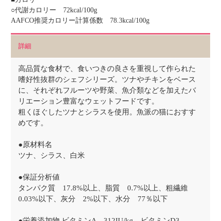
○代謝カロリー 72kcal/100g
AAFCO推奨カロリー計算係数 78.3kcal/100g
詳細
高品質な食材で、食いつきの良さを重視して作られた
嗜好性抜群のシェフシリーズ。ツナやチキンをベース
に、それぞれフルーツや野菜、魚介類などを加えたバ
リエーション豊富なウェットフードです。
粗くほぐしたツナとシラスを使用。魚派の猫におすす
めです。
●原材料名
ツナ、シラス、白米
●保証分析値
タンパク質 17.8%以上、脂質 0.7%以上、粗繊維
0.03%以下、灰分 2%以下、水分 77％以下
●栄養添加物 ビタミンA 312IU/kg、ビタミンD3