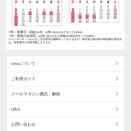
日
月
火
水
木
金
土
日
月
火
水
木
金
土
1
1
2
3
4
5
2
3
4
5
6
7
8
6
7
8
9
10
11
12
9
10
11
12
13
14
15
13
14
15
16
17
18
19
16
17
18
19
20
21
22
20
21
22
23
24
25
26
23
24
25
26
27
28
29
27
28
29
30
30
31
■
印：休業日
（荷物の出荷、お問い合わせなどすべてお休み）
■
印：発送のみ対応
（お問い合わせなど荷物の出荷以外すべてお休み）
※インターネットからのご注文受付は随時行っておりますが、休日及び休日前14時以降の受付分
は、翌営業日に出荷手配となります。
tamaについて
ご利用ガイド
メールマガジン購読・解除
Q&A
お問い合わせ