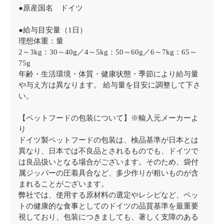
●原産国名 ドイツ
●給与目安量（1日）
理想体重：量
2～3kg：30～40g／4～5kg：50～60g／6～7kg：65～
75g
年齢・生活環境・体質・健康状態・季節により給与量
や与え方は異なります。 給与量を目安に調整して下さ
い。
【ペットフードの包装について】※輸入元メーカーよ
り
ドイツ製ペットフードの包装は、検品基準が日本とは
異なり、日本では不良品とされるものでも、ドイツで
は良品扱いとなる場合がございます。そのため、袋付
属ジッパーの圧着具合など、多少作りが粗いものが含
まれることがございます。
弊社では、使用する原材料の選定やレシピなど、ペッ
トの健康的な食事としてのドイツの品質基準を最重要
視しており、包装につきましても、著しく支障のある