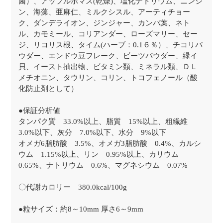
菌）、アップルポマス(乾燥)、塩化ナトリウム、ニンジ
ン、海藻、亜麻仁、ミルクシスル、アーティチョー
ク、ダンデライオン、ジンジャー、カンバ葉、ネト
ル、カモミール、コリアンダー、ローズマリー、セー
ジ、リコリス根、タイム(ハーブ：0.1６％）、チコリパ
ウダー、エンドウ豆フレーク、ビーツパウダー、緑イ
貝、イースト抽出物、ビタミン類、ミネラル類、ＤＬ
メチオニン、タウリン、コリン、トコフェノール（酸
化防止剤として）
●保証分析値
タンパク質 33.0%以上、脂質 15%以上、粗繊維
3.0%以下、灰分 7.0%以下、水分 9%以下
オメガ6脂肪酸 3.5%、オメガ3脂肪酸 0.4%、カルシ
ウム 1.15%以上、リン 0.95%以上、カリウム
0.65%、ナトリウム 0.6%、マグネシウム 0.07%
〇代謝カロリー 380.0kcal/100g
●粒サイズ：約8～10mm 厚さ6～9mm