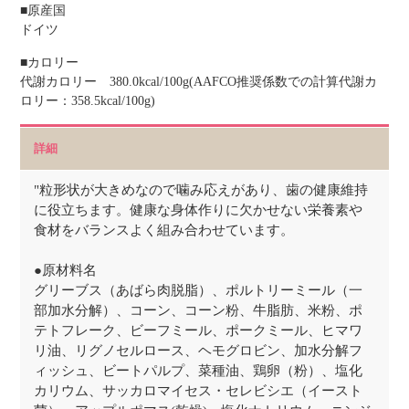
■原産国
ドイツ
■カロリー
代謝カロリー 380.0kcal/100g(AAFCO推奨係数での計算代謝カ
ロリー：358.5kcal/100g)
詳細
"粒形状が大きめなので噛み応えがあり、歯の健康維持
に役立ちます。健康な身体作りに欠かせない栄養素や
食材をバランスよく組み合わせています。
●原材料名
グリーブス（あばら肉脱脂）、ポルトリーミール（一
部加水分解）、コーン、コーン粉、牛脂肪、米粉、ポ
テトフレーク、ビーフミール、ポークミール、ヒマワ
リ油、リグノセルロース、ヘモグロビン、加水分解フ
ィッシュ、ビートパルプ、菜種油、鶏卵（粉）、塩化
カリウム、サッカロマイセス・セレビシエ（イースト