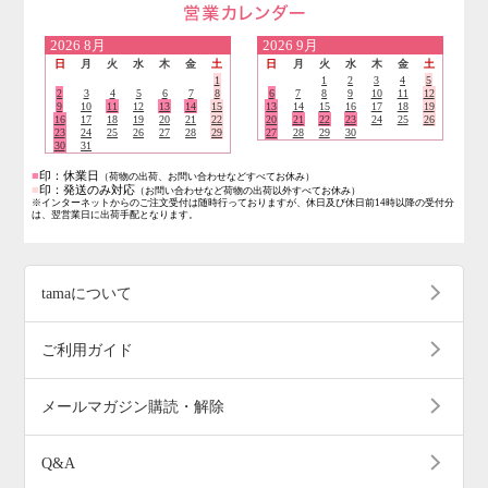
営業日のご案内
2026
8月
2026
9月
日
月
火
水
木
金
土
日
月
火
水
木
金
土
1
1
2
3
4
5
2
3
4
5
6
7
8
6
7
8
9
10
11
12
9
10
11
12
13
14
15
13
14
15
16
17
18
19
16
17
18
19
20
21
22
20
21
22
23
24
25
26
23
24
25
26
27
28
29
27
28
29
30
30
31
■
印：休業日
（荷物の出荷、お問い合わせなどすべてお休み）
■
印：発送のみ対応
（お問い合わせなど荷物の出荷以外すべてお休み）
※インターネットからのご注文受付は随時行っておりますが、休日及び休日前14時以降の受付分
は、翌営業日に出荷手配となります。
tamaについて
ご利用ガイド
メールマガジン購読・解除
Q&A