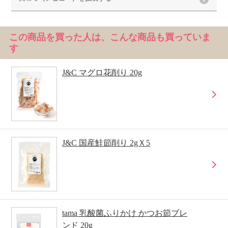
この商品を買った人は、こんな商品も買っていま
す
J&C マグロ花削り 20g
J&C 国産鮭節削り 2gＸ5
tama 乳酸菌ふりかけ かつお節ブレ
ンド 20g