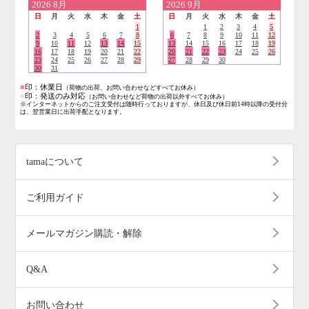
2026
8月
2026
9月
日
月
火
水
木
金
土
日
月
火
水
木
金
土
1
1
2
3
4
5
2
3
4
5
6
7
8
6
7
8
9
10
11
12
9
10
11
12
13
14
15
13
14
15
16
17
18
19
16
17
18
19
20
21
22
20
21
22
23
24
25
26
23
24
25
26
27
28
29
27
28
29
30
30
31
■
印：休業日
（荷物の出荷、お問い合わせなどすべてお休み）
■
印：発送のみ対応
（お問い合わせなど荷物の出荷以外すべてお休み）
※インターネットからのご注文受付は随時行っておりますが、休日及び休日前14時以降の受付分
は、翌営業日に出荷手配となります。
tamaについて
ご利用ガイド
メールマガジン購読・解除
Q&A
お問い合わせ