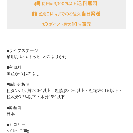
■ライフステージ
猫用おやつ/トッピング/ふりかけ
■主原料
国産かつおのふし
■保証分析値
粗タンパク質78.0%以上・粗脂肪3.0%以上・粗繊維0.1%以下・
粗灰分3.2%以下・水分15%以下
■原産国
日本
■カロリー
301kcal/100g