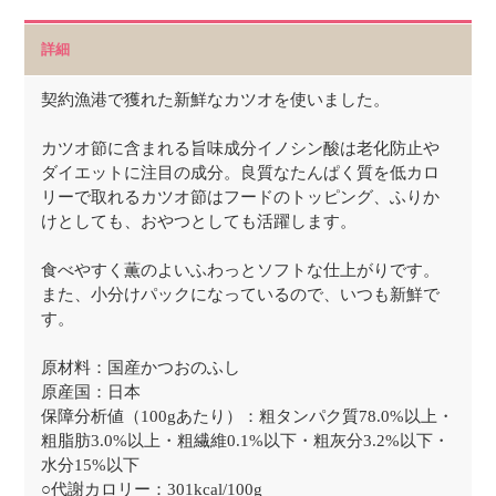
詳細
契約漁港で獲れた新鮮なカツオを使いました。
カツオ節に含まれる旨味成分イノシン酸は老化防止や
ダイエットに注目の成分。良質なたんぱく質を低カロ
リーで取れるカツオ節はフードのトッピング、ふりか
けとしても、おやつとしても活躍します。
食べやすく薫のよいふわっとソフトな仕上がりです。
また、小分けパックになっているので、いつも新鮮で
す。
原材料：国産かつおのふし
原産国：日本
保障分析値（100gあたり）：粗タンパク質78.0%以上・
粗脂肪3.0%以上・粗繊維0.1%以下・粗灰分3.2%以下・
水分15%以下
○代謝カロリー：301kcal/100g