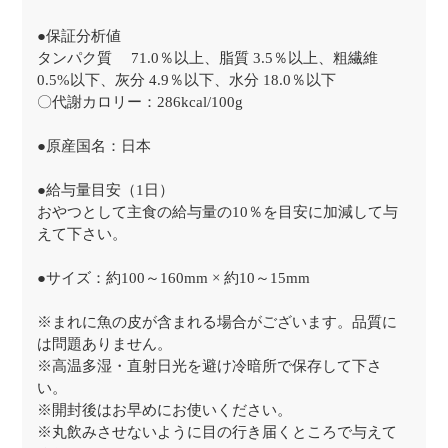
●保証分析値
タンパク質 71.0％以上、脂質 3.5％以上、粗繊維
0.5%以下、灰分 4.9％以下、水分 18.0％以下
〇代謝カロリー：286kcal/100g
●原産国名：日本
●給与量目安（1日）
おやつとして主食の給与量の10％を目安に加減して与
えて下さい。
●サイズ：約100～160mm × 約10～15mm
※まれに魚の皮が含まれる場合がございます。品質に
は問題ありません。
※高温多湿・直射日光を避け冷暗所で保存して下さ
い。
※開封後はお早めにお使いください。
※丸飲みさせないように目の行き届くところで与えて