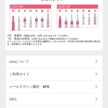
営業日のご案内
2026
8月
2026
9月
日
月
火
水
木
金
土
日
月
火
水
木
金
土
1
1
2
3
4
5
2
3
4
5
6
7
8
6
7
8
9
10
11
12
9
10
11
12
13
14
15
13
14
15
16
17
18
19
16
17
18
19
20
21
22
20
21
22
23
24
25
26
23
24
25
26
27
28
29
27
28
29
30
30
31
■
印：休業日
（荷物の出荷、お問い合わせなどすべてお休み）
■
印：発送のみ対応
（お問い合わせなど荷物の出荷以外すべてお休み）
※インターネットからのご注文受付は随時行っておりますが、休日及び休日前14時以降の受付分
は、翌営業日に出荷手配となります。
tamaについて
ご利用ガイド
メールマガジン購読・解除
Q&A