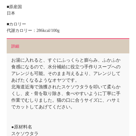
■原産国
日本
■カロリー
代謝カロリー：286kcal/100g
詳細
お湯に入れると、すぐにふっくらと膨らみ、ふかふか
食感になるので、水分補給に役立つ手作りスープへの
アレンジも可能。そのまま与えるより、アレンジして
あげたくなるようなオヤツです。
北海道近海で漁獲されたスケソウタラを叩いて柔らか
くし、皮・骨を取り除き、食べやすいように丁寧に手
作業でむしりました。猫の口に合うサイズに、ハサミ
でカットしてあげてください。
●原材料名
スケソウタラ