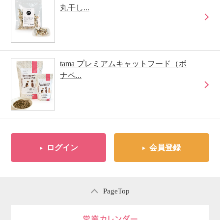
丸干し...
tama プレミアムキャットフード（ボ
ナペ...
ログイン
会員登録
PageTop