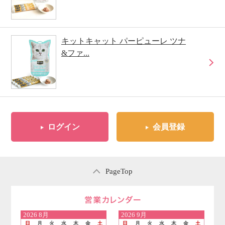
キットキャット パーピューレ ツナ
&ファ...
ログイン
会員登録
PageTop
営業日のご案内
2026
8月
2026
9月
日
月
火
水
木
金
土
日
月
火
水
木
金
土