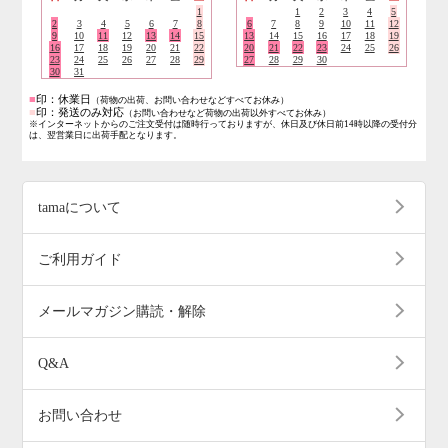
1
1
2
3
4
5
2
3
4
5
6
7
8
6
7
8
9
10
11
12
9
10
11
12
13
14
15
13
14
15
16
17
18
19
16
17
18
19
20
21
22
20
21
22
23
24
25
26
23
24
25
26
27
28
29
27
28
29
30
30
31
■
印：休業日
（荷物の出荷、お問い合わせなどすべてお休み）
■
印：発送のみ対応
（お問い合わせなど荷物の出荷以外すべてお休み）
※インターネットからのご注文受付は随時行っておりますが、休日及び休日前14時以降の受付分
は、翌営業日に出荷手配となります。
tamaについて
ご利用ガイド
メールマガジン購読・解除
Q&A
お問い合わせ