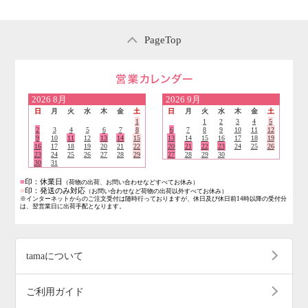
PageTop
営業日のご案内
2026
8月
2026
9月
日
月
火
水
木
金
土
日
月
火
水
木
金
土
1
1
2
3
4
5
2
3
4
5
6
7
8
6
7
8
9
10
11
12
9
10
11
12
13
14
15
13
14
15
16
17
18
19
16
17
18
19
20
21
22
20
21
22
23
24
25
26
23
24
25
26
27
28
29
27
28
29
30
30
31
■
印：休業日
（荷物の出荷、お問い合わせなどすべてお休み）
■
印：発送のみ対応
（お問い合わせなど荷物の出荷以外すべてお休み）
※インターネットからのご注文受付は随時行っておりますが、休日及び休日前14時以降の受付分
は、翌営業日に出荷手配となります。
tamaについて
ご利用ガイド