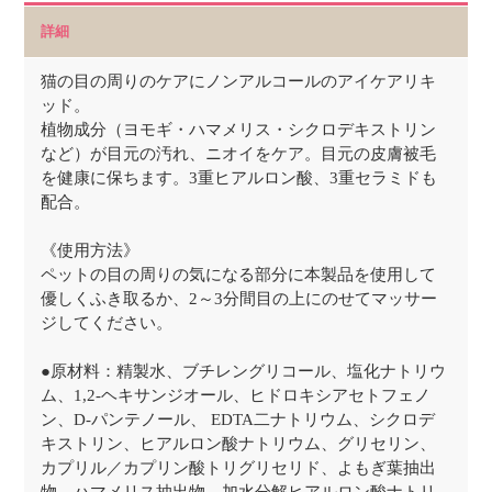
詳細
猫の目の周りのケアにノンアルコールのアイケアリキ
ッド。
植物成分（ヨモギ・ハマメリス・シクロデキストリン
など）が目元の汚れ、ニオイをケア。目元の皮膚被毛
を健康に保ちます。3重ヒアルロン酸、3重セラミドも
配合。
《使用方法》
ペットの目の周りの気になる部分に本製品を使用して
優しくふき取るか、2～3分間目の上にのせてマッサー
ジしてください。
●原材料：精製水、ブチレングリコール、塩化ナトリウ
ム、1,2-ヘキサンジオール、ヒドロキシアセトフェノ
ン、D-パンテノール、 EDTA二ナトリウム、シクロデ
キストリン、ヒアルロン酸ナトリウム、グリセリン、
カプリル／カプリン酸トリグリセリド、よもぎ葉抽出