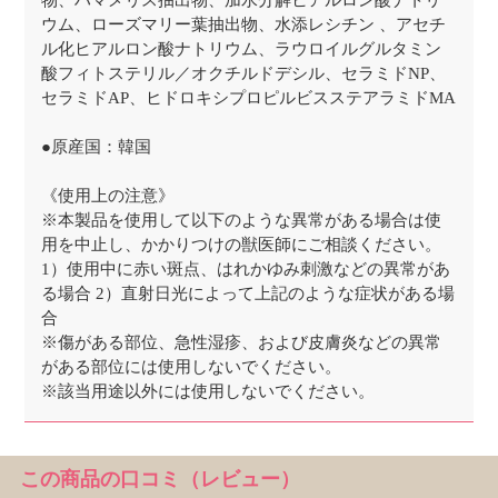
物、ハマメリス抽出物、加水分解ヒアルロン酸ナトリ
ウム、ローズマリー葉抽出物、水添レシチン 、アセチ
ル化ヒアルロン酸ナトリウム、ラウロイルグルタミン
酸フィトステリル／オクチルドデシル、セラミドNP、
セラミドAP、ヒドロキシプロピルビスステアラミドMA
●原産国：韓国
《使用上の注意》
※本製品を使用して以下のような異常がある場合は使
用を中止し、かかりつけの獣医師にご相談ください。
1）使用中に赤い斑点、はれかゆみ刺激などの異常があ
る場合 2）直射日光によって上記のような症状がある場
合
※傷がある部位、急性湿疹、および皮膚炎などの異常
がある部位には使用しないでください。
※該当用途以外には使用しないでください。
この商品の口コミ（レビュー）