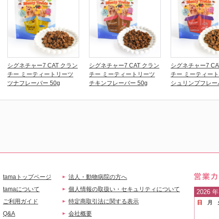
シグネチャー7 CAT クラン
シグネチャー7 CAT クラン
シグネチャー7 CA
チー ミーティートリーツ
チー ミーティートリーツ
チー ミーティー
ツナフレーバー 50g
チキンフレーバー 50g
シュリンプフレーバ
tamaトップページ
法人・動物病院の方へ
営業
tamaについて
個人情報の取扱い・セキュリティについて
2026
年
ご利用ガイド
特定商取引法に関する表示
日
月
ご案
Q&A
会社概要