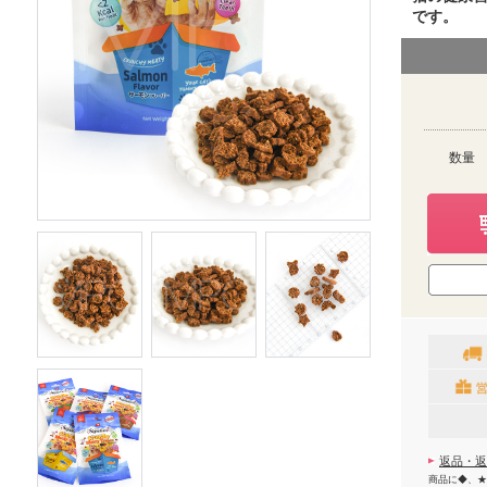
です。
数量
返品・返
商品に◆、★