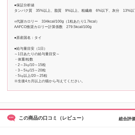
●保証分析値
タンパク質 35%以上、脂質 9%以上、粗繊維 6%以下、灰分 13%以
○代謝カロリー 334kcal/100g（1粒あたり1.7kcal）
AAFCO推奨カロリー計算係数 279.5kcal/100g
●原産国名：タイ
●給与量目安（1日）
～1日あたりの給与量目安～
・体重/粒数
・2～3㎏/10～15粒
・3～5㎏/15～20粒
・5㎏以上/20～25粒
※生後4カ月以上の猫から与えてください。
この商品の口コミ（レビュー）
総合評