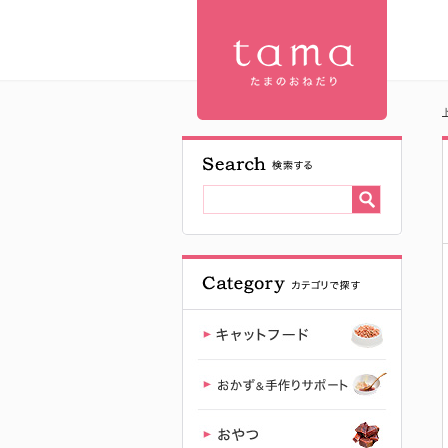
シグネチャ
ー7 CAT ク
ランチー ミ
ーティート
リーツ サー
モンフレー
バー 50g | プ