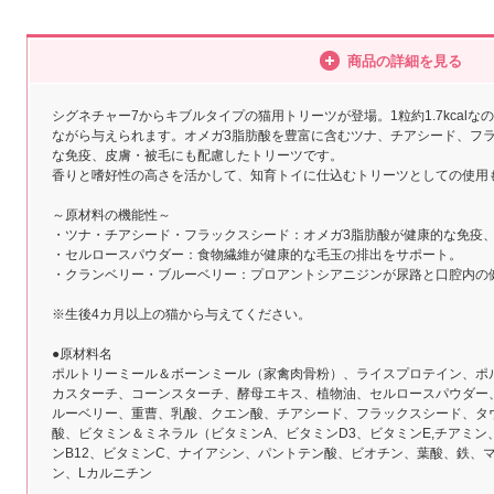
商品の詳細を見る
シグネチャー7からキブルタイプの猫用トリーツが登場。1粒約1.7kcal
ながら与えられます。オメガ3脂肪酸を豊富に含むツナ、チアシード、フ
な免疫、皮膚・被毛にも配慮したトリーツです。
香りと嗜好性の高さを活かして、知育トイに仕込むトリーツとしての使用
～原材料の機能性～
・ツナ・チアシード・フラックスシード：オメガ3脂肪酸が健康的な免疫
・セルロースパウダー：食物繊維が健康的な毛玉の排出をサポート。
・クランベリー・ブルーベリー：プロアントシアニジンが尿路と口腔内の
※生後4カ月以上の猫から与えてください。
●原材料名
ポルトリーミール＆ボーンミール（家禽肉骨粉）、ライスプロテイン、ポ
カスターチ、コーンスターチ、酵母エキス、植物油、セルロースパウダー
ルーベリー、重曹、乳酸、クエン酸、チアシード、フラックスシード、タ
酸、ビタミン＆ミネラル（ビタミンA、ビタミンD3、ビタミンE,チアミ
ンB12、ビタミンC、ナイアシン、パントテン酸、ビオチン、葉酸、鉄、
ン、Lカルニチン