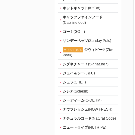
キットキャット
(KitCat)
キャッツファインフード
(Catzfinefood)
ゴー！
(GO！)
サンデーペッツ
(Sunday Pets)
ジウィピーク
(Ziwi
ポイント10％
Peak)
シグネチャー７
(Signature7)
ジェイ＆シー
(J＆C)
シェフ
(CHEF)
シシア
(Schesir)
シーディーム
(C-DERM)
ナウフレッシュ
(NOW FRESH)
ナチュラルコード
(Natural Code)
ニュートライプ
(NUTRIPE)