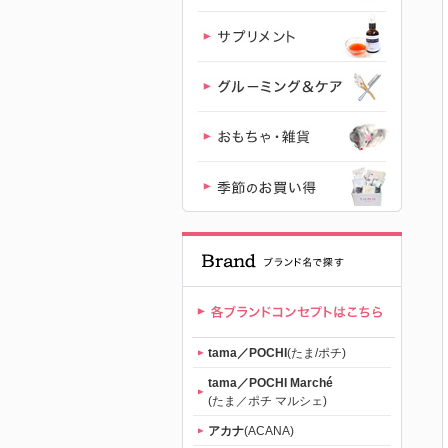
レミアムキ
ャットフー
ド専門店
「たまのお
ねだり
（tama）」
公式サイト |
tama／POCHI
(たま/ポチ)
【公式】プ
tama／POCHI Marché
(たま／ポチ マルシェ)
レミアムキ
アカナ
(ACANA)