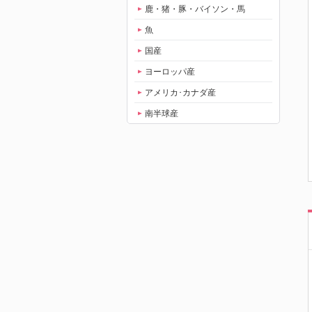
鹿・猪・豚・バイソン・馬
魚
国産
ヨーロッパ産
アメリカ･カナダ産
南半球産