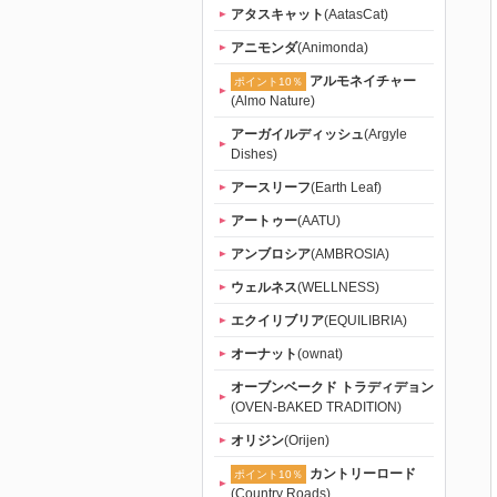
ャットフー
アタスキャット
(AatasCat)
アニモンダ
(Animonda)
ド専門店
アルモネイチャー
ポイント10％
(Almo Nature)
「たまのお
アーガイルディッシュ
(Argyle
Dishes)
ねだり
アースリーフ
(Earth Leaf)
（tama）」
アートゥー
(AATU)
アンブロシア
(AMBROSIA)
｜初回送料
ウェルネス
(WELLNESS)
エクイリブリア
(EQUILIBRIA)
無料
オーナット
(ownat)
オーブンベークド トラディデョン
(OVEN-BAKED TRADITION)
オリジン
(Orijen)
カントリーロード
ポイント10％
(Country Roads)