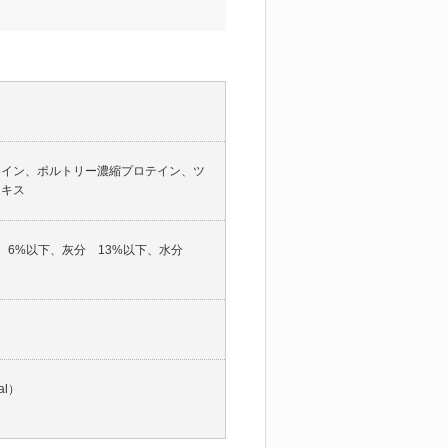
テイン、ポルトリー濃縮プロテイン、ツ
エキス
維 6%以下、灰分 13%以下、水分
al）