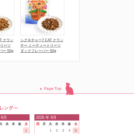
T クラン
シグネチャー7 CAT クラン
トリーツ
チー ミーティートリーツ
ー 50g
ダックフレーバー 50g
このページのトッ
プへ
日の
 8月
2026
年 9月
火
水
木
金
土
日
月
火
水
木
金
土
内
1
1
2
3
4
5