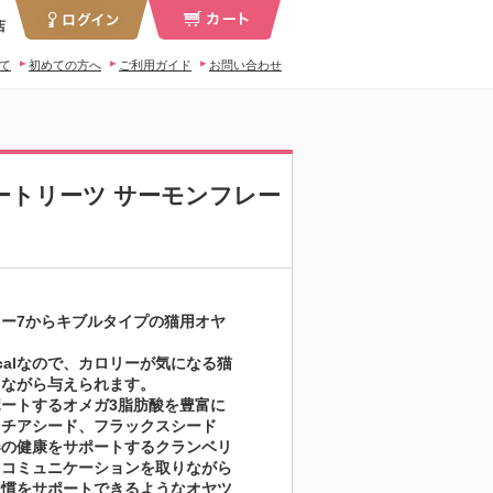
店
いて
初めての方へ
ご利用ガイド
お問い合わせ
ィートリーツ サーモンフレー
ー7からキブルタイプの猫用オヤ
。
7kcalなので、カロリーが気になる猫
しながら与えられます。
ートするオメガ3脂肪酸を豊富に
、チアシード、フラックスシード
器の健康をサポートするクランベリ
。コミュニケーションを取りながら
習慣をサポートできるようなオヤツ