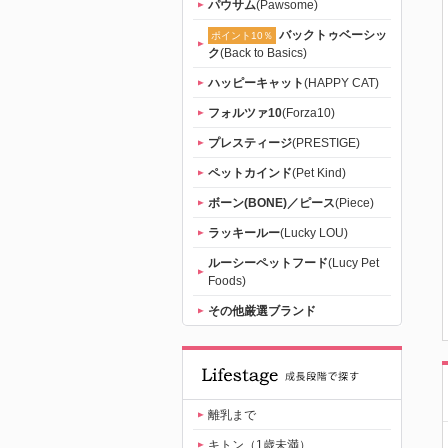
パウサム
(Pawsome)
バックトゥベーシッ
ポイント10％
ク
(Back to Basics)
ハッピーキャット
(HAPPY CAT)
フォルツァ10
(Forza10)
プレスティージ
(PRESTIGE)
ペットカインド
(Pet Kind)
ボーン(BONE)／ピース
(Piece)
ラッキールー
(Lucky LOU)
ルーシーペットフード
(Lucy Pet
Foods)
その他厳選ブランド
離乳まで
キトン（1歳未満）