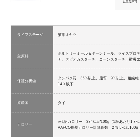
は返品不可
ライフステージ
猫用オヤツ
ポルトリーミール＆ボーンミール、ライスプロ
主原料
ナ、タピオカスターチ、コーンスターチ、酵母
タンパク質 35%以上、脂質 9%以上、粗繊
保証分析値
14％以下
原産国
タイ
○代謝カロリー 334kcal/100g（1粒あたり1.7kc
カロリー
AAFCO推奨カロリー計算係数 279.5kcal/100g