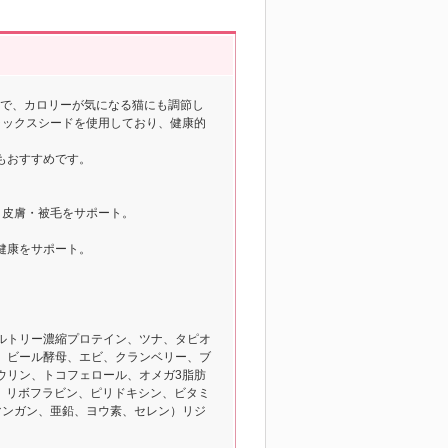
なので、カロリーが気になる猫にも調節し
ラックスシードを使用しており、健康的
もおすすめです。
、皮膚・被毛をサポート。
健康をサポート。
ルトリー濃縮プロテイン、ツナ、タピオ
、ビール酵母、エビ、クランベリー、ブ
ウリン、トコフェロール、オメガ3脂肪
ン、リボフラビン、ピリドキシン、ビタミ
マンガン、亜鉛、ヨウ素、セレン）リジ